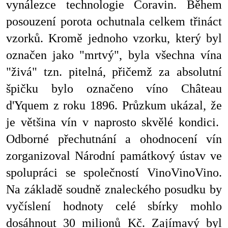
vynálezce technologie Coravin. Během
posouzení porota ochutnala celkem třináct
vzorků. Kromě jednoho vzorku, který byl
označen jako "mrtvý", byla všechna vína
"živá" tzn. pitelná, přičemž za absolutní
špičku bylo označeno víno Château
d'Yquem z roku 1896. Průzkum ukázal, že
je většina vín v naprosto skvělé kondici.
Odborné přechutnání a ohodnocení vín
zorganizoval Národní památkový ústav ve
spolupráci se společností VinoVinoVino.
Na základě soudně znaleckého posudku by
vyčíslení hodnoty celé sbírky mohlo
dosáhnout 30 milionů Kč. Zajímavý byl