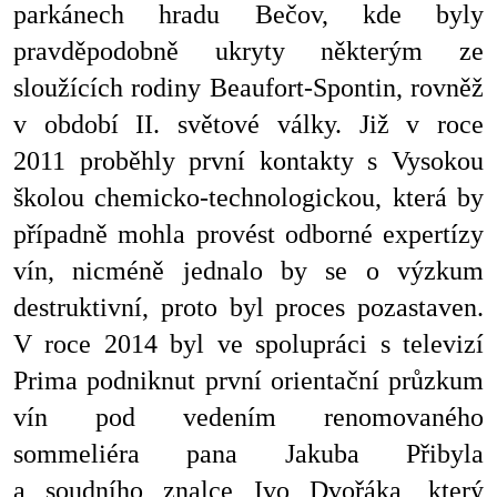
parkánech hradu Bečov, kde byly
pravděpodobně ukryty některým ze
sloužících rodiny Beaufort-Spontin, rovněž
v období II. světové války. Již v roce
2011 proběhly první kontakty s Vysokou
školou chemicko-technologickou, která by
případně mohla provést odborné expertízy
vín, nicméně jednalo by se o výzkum
destruktivní, proto byl proces pozastaven.
V roce 2014 byl ve spolupráci s televizí
Prima podniknut první orientační průzkum
vín pod vedením renomovaného
sommeliéra pana Jakuba Přibyla
a soudního znalce Ivo Dvořáka, který