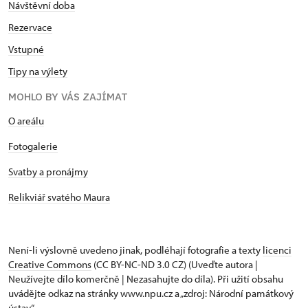
Návštěvní doba
Rezervace
Vstupné
Tipy na výlety
MOHLO BY VÁS ZAJÍMAT
O areálu
Fotogalerie
Svatby a pronájmy
Relikviář svatého Maura
Není-li výslovně uvedeno jinak, podléhají fotografie a texty
licenci
Creative Commons
(CC BY-NC-ND 3.0 CZ) (Uveďte autora |
Neužívejte dílo komerčně | Nezasahujte do díla). Při užití obsahu
uvádějte odkaz na stránky www.npu.cz a „zdroj: Národní památkový
ústav“