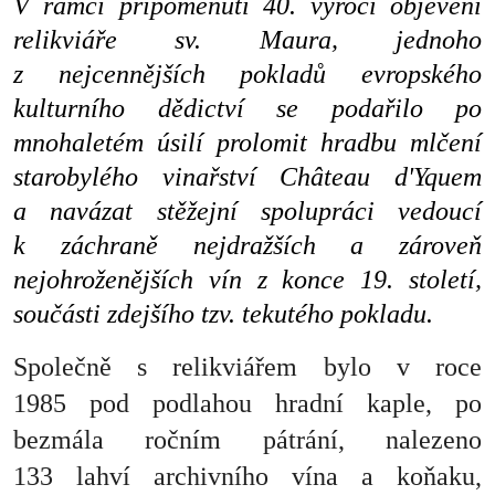
V rámci připomenutí 40. výročí objevení
relikviáře sv. Maura, jednoho
z nejcennějších pokladů evropského
kulturního dědictví se podařilo po
mnohaletém úsilí prolomit hradbu mlčení
starobylého vinařství Château d'Yquem
a navázat stěžejní spolupráci vedoucí
k záchraně nejdražších a zároveň
nejohroženějších vín z konce 19. století,
součásti zdejšího tzv. tekutého pokladu.
Společně s relikviářem bylo v roce
1985 pod podlahou hradní kaple, po
bezmála ročním pátrání, nalezeno
133 lahví archivního vína a koňaku,