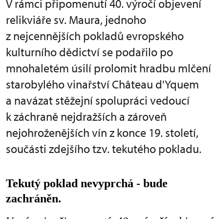
V rámci připomenutí 40. výročí objevení
relikviáře sv. Maura, jednoho
z nejcennějších pokladů evropského
kulturního dědictví se podařilo po
mnohaletém úsilí prolomit hradbu mlčení
starobylého vinařství Château d'Yquem
a navázat stěžejní spolupráci vedoucí
k záchraně nejdražších a zároveň
nejohroženějších vín z konce 19. století,
součásti zdejšího tzv. tekutého pokladu.
Tekutý poklad nevyprchá - bude
zachráněn.