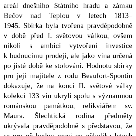
areál dnešního Státního hradu a zámku
Bečov nad Teplou v
letech 1813–
1945. Sbírka byla tvořena pravděpodobně
v době před I. světovou válkou, ovšem
nikoli s ambicí vytvoření investice
k budoucímu prodeji, ale jako vína určená
po jisté době ke stolování. Hodnotu sbírky
pro její majitele z rodu Beaufort-Spontin
dokazuje, že na konci II. světové války
kolekci 133 vín ukryli spolu s významnou
románskou památkou, relikviářem sv.
Maura. Šlechtická rodina předměty
ukrývala pravděpodobně s představou, že
se pro ně budou moci po několika letech