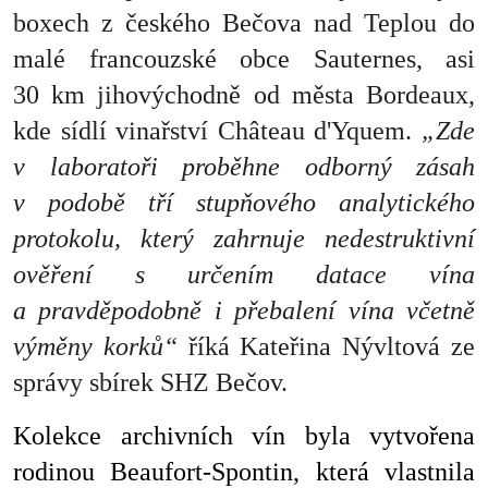
boxech z českého Bečova nad Teplou do
malé francouzské obce Sauternes, asi
30 km jihovýchodně od města Bordeaux,
kde sídlí vinařství Château d'Yquem.
„Zde
v laboratoři proběhne odborný zásah
v podobě tří stupňového analytického
protokolu, který zahrnuje nedestruktivní
ověření s určením datace vína
a pravděpodobně i přebalení vína včetně
výměny korků“
říká Kateřina Nývltová ze
správy sbírek SHZ Bečov.
Kolekce archivních vín byla vytvořena
rodinou Beaufort-Spontin, která vlastnila