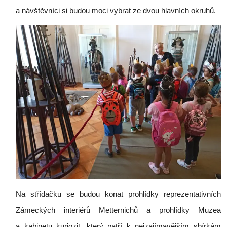
a návštěvníci si budou moci vybrat ze dvou hlavních okruhů.
Na střídačku se budou konat prohlídky reprezentativních
Zámeckých interiérů Metternichů a prohlídky Muzea
a kabinetu kuriozit, který patří k nejzajímavějším sbírkám