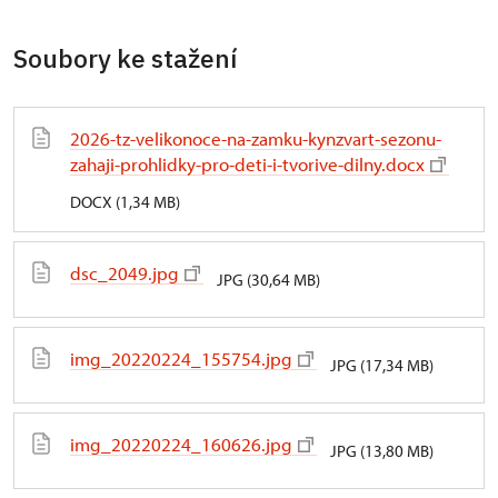
Soubory ke stažení
2026-tz-velikonoce-na-zamku-kynzvart-sezonu-
zahaji-prohlidky-pro-deti-i-tvorive-dilny.docx
DOCX (1,34 MB)
dsc_2049.jpg
JPG (30,64 MB)
img_20220224_155754.jpg
JPG (17,34 MB)
img_20220224_160626.jpg
JPG (13,80 MB)