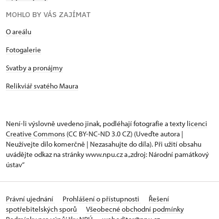
MOHLO BY VÁS ZAJÍMAT
O areálu
Fotogalerie
Svatby a pronájmy
Relikviář svatého Maura
Není-li výslovně uvedeno jinak, podléhají fotografie a texty
licenci
Creative Commons
(CC BY-NC-ND 3.0 CZ) (Uveďte autora |
Neužívejte dílo komerčně | Nezasahujte do díla). Při užití obsahu
uvádějte odkaz na stránky www.npu.cz a „zdroj: Národní památkový
ústav“
Právní ujednání
Prohlášení o přístupnosti
Řešení
spotřebitelských sporů
Všeobecné obchodní podmínky