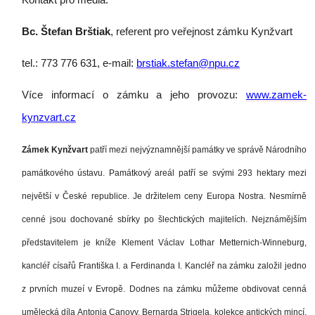
Bc. Štefan Brštiak
, referent pro veřejnost zámku Kynžvart
tel.: 773 776 631, e-mail:
brstiak.stefan@npu.cz
Více informací o zámku a jeho provozu:
www.zamek-
kynzvart.cz
Zámek Kynžvart
patří mezi nejvýznamnější památky ve správě Národního
památkového ústavu. Památkový areál patří se svými 293 hektary mezi
největší v České republice. Je držitelem ceny Europa Nostra. Nesmírně
cenné jsou dochované sbírky po šlechtických majitelích. Nejznámějším
představitelem je kníže Klement Václav Lothar Metternich-Winneburg,
kancléř císařů Františka I. a Ferdinanda I. Kancléř na zámku založil jedno
z prvních muzeí v Evropě. Dodnes na zámku můžeme obdivovat cenná
umělecká díla Antonia Canovy, Bernarda Strigela, kolekce antických mincí,