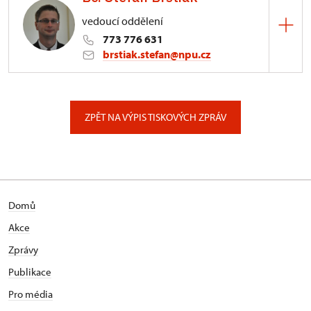
vedoucí oddělení
773 776 631
brstiak.stefan@npu.cz
Zámek Kynžvart
Zámek 347/, Lázně Kynžvart
ZPĚT NA VÝPIS TISKOVÝCH ZPRÁV
Domů
Akce
Zprávy
Publikace
Pro média