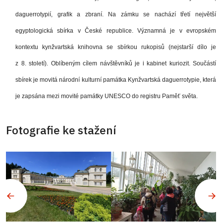
daguerrotypií, grafik a zbraní. Na zámku se nachází třetí největší
egyptologická sbírka v České republice. Významná je v evropském
kontextu kynžvartská knihovna se sbírkou rukopisů (nejstarší dílo je
z 8. století). Oblíbeným cílem návštěvníků je i kabinet kuriozit. Součástí
sbírek je movitá národní kulturní památka Kynžvartská daguerrotypie, která
je zapsána mezi movité památky UNESCO do registru Paměť světa.
Fotografie ke stažení