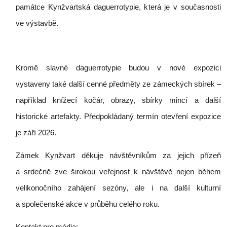
památce Kynžvartská daguerrotypie, která je v současnosti
ve výstavbě.
Kromě slavné daguerrotypie budou v nové expozici
vystaveny také další cenné předměty ze zámeckých sbírek –
například knížecí kočár, obrazy, sbírky mincí a další
historické artefakty. Předpokládaný termín otevření expozice
je září 2026.
Zámek Kynžvart děkuje návštěvníkům za jejich přízeň
a srdečně zve širokou veřejnost k návštěvě nejen během
velikonočního zahájení sezóny, ale i na další kulturní
a společenské akce v průběhu celého roku.
Kontakt pro média: