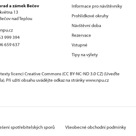
 hrad a zámek Bečov
Informace pro návštěvníky
 května 13
Prohlídkové okruhy
Bečov nad Teplou
Návštěvní doba
npu.cz
Rezervace
53 999 394
06 659 637
Vstupné
Tipy na výlety
 texty
licenci Creative Commons
(CC BY-NC-ND 3.0 CZ) (Uveďte
la). Při užití obsahu uvádějte odkaz na stránky www.npu.cz
ešení spotřebitelských sporů
Všeobecné obchodní podmínky