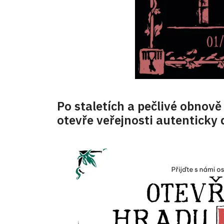
Po staletích a pečlivé obnov
otevře veřejnosti autentick