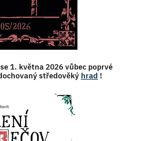
ě se 1. května 2026 vůbec poprvé
y dochovaný středověký
hrad
!