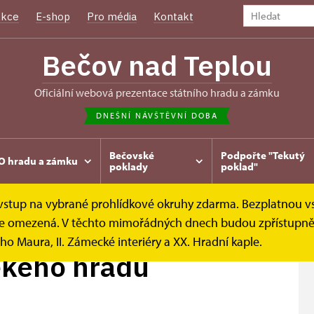
kce
E-shop
Pro média
Kontakt
Bečov nad Teplou
oficiální webová prezentace státního hradu a zámku
DNEŠNÍ NÁVŠTĚVNÍ DOBA
Bečovské
Podpořte "Tekutý
O hradu a zámku
poklady
poklad"
e vstup na vybrané prohlídkové okruhy zdarma. Bezplatnou v
edověkého hradu
k je omezená. V těchto mimořádných dnech budou zpřístupněn
ho Maura, II. Zámecké interiéry a XX. Hradní kaple.
ěkého hradu