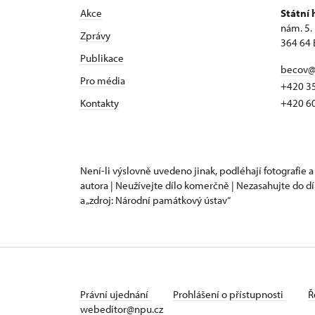
Akce
Státní
nám. 5.
Zprávy
364 64 
Publikace
becov@
Pro média
+420 3
Kontakty
+420 6
Není-li výslovně uvedeno jinak, podléhají fotografie a
autora | Neužívejte dílo komerčně | Nezasahujte do dí
a „zdroj: Národní památkový ústav“
Právní ujednání
Prohlášení o přístupnosti
Ř
webeditor@npu.cz