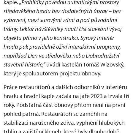
kaple.
„Prohlídky povedou autentickými prostory
středověkého hradu bez dodatečných úprav – bez
vybavení, mezi surovými zdmi a pod původními
trámy. Lektor návštěvníky naučí číst stavební vývoj
objektu přímo v jeho konstrukci. Syrový interiér
hradu pak pravidelně oživí interaktivní programy,
například Den ve středověku nebo Dobrodružství
stavební historie,“
uvádí kastelán Tomáš Wizovský,
který je spoluautorem projektu obnovy.
Práce restaurátorů a dalších odborníků v interiéru
hradu a hradní kaple začala na jaře 2023 a trvala tři
roky. Podstatná část obnovy přitom není na první
pohled patrná. Restaurátoři se zaměřili na
stabilizaci narušeného zdiva, vyplnění hlubokých
trhlin a zajištění kleneb, které byly dlouhodobě