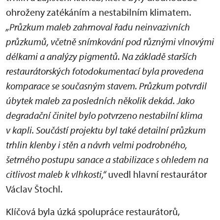
ohroženy zatékáním a nestabilním klimatem.
„Průzkum maleb zahrnoval řadu neinvazivních
průzkumů, včetně snímkování pod různými vlnovými
délkami a analýzy pigmentů. Na základě starších
restaurátorských fotodokumentací byla provedena
komparace se současným stavem. Průzkum potvrdil
úbytek maleb za posledních několik dekád. Jako
degradační činitel bylo potvrzeno nestabilní klima
v kapli. Součástí projektu byl také detailní průzkum
trhlin klenby i stěn a návrh velmi podrobného,
šetrného postupu sanace a stabilizace s ohledem na
citlivost maleb k vlhkosti,“
uvedl hlavní restaurátor
Václav Štochl.
Klíčová byla úzká spolupráce restaurátorů,