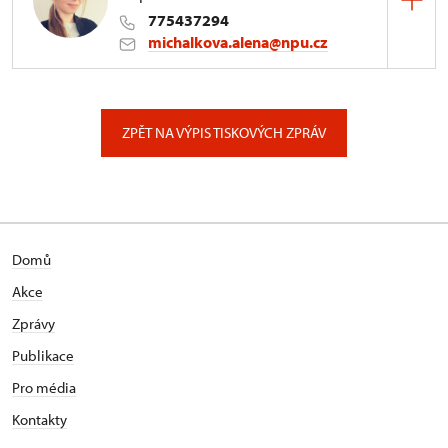
775437294
michalkova.alena@npu.cz
ÚPS v Ústí nad Labem
Podmokelská 1/15, Ústí nad Labem
ZPĚT NA VÝPIS TISKOVÝCH ZPRÁV
Domů
Akce
Zprávy
Publikace
Pro média
Kontakty