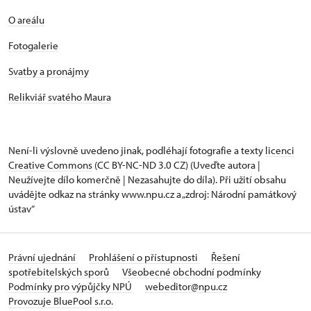
O areálu
Fotogalerie
Svatby a pronájmy
Relikviář svatého Maura
Není-li výslovně uvedeno jinak, podléhají fotografie a texty
licenci
Creative Commons
(CC BY-NC-ND 3.0 CZ) (Uveďte autora |
Neužívejte dílo komerčně | Nezasahujte do díla). Při užití obsahu
uvádějte odkaz na stránky www.npu.cz a „zdroj: Národní památkový
ústav“
Právní ujednání
Prohlášení o přístupnosti
Řešení
spotřebitelských sporů
Všeobecné obchodní podmínky
Podmínky pro výpůjčky NPÚ
webeditor@npu.cz
Provozuje BluePool s.r.o.