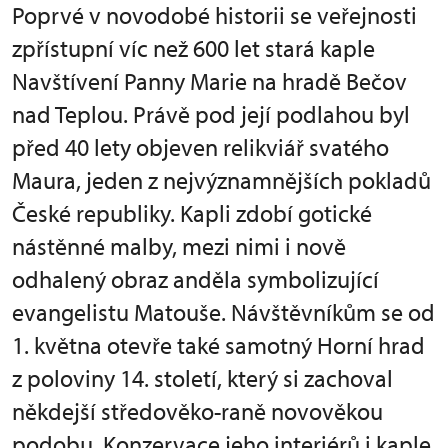
Poprvé v novodobé historii se veřejnosti
zpřístupní víc než 600 let stará kaple
Navštívení Panny Marie na hradě Bečov
nad Teplou. Právě pod její podlahou byl
před 40 lety objeven relikviář svatého
Maura, jeden z nejvýznamnějších pokladů
České republiky. Kapli zdobí gotické
nástěnné malby, mezi nimi i nově
odhalený obraz anděla symbolizující
evangelistu Matouše. Návštěvníkům se od
1. května otevře také samotný Horní hrad
z poloviny 14. století, který si zachoval
někdejší středověko-raně novověkou
podobu. Konzervace jeho interiérů i kaple