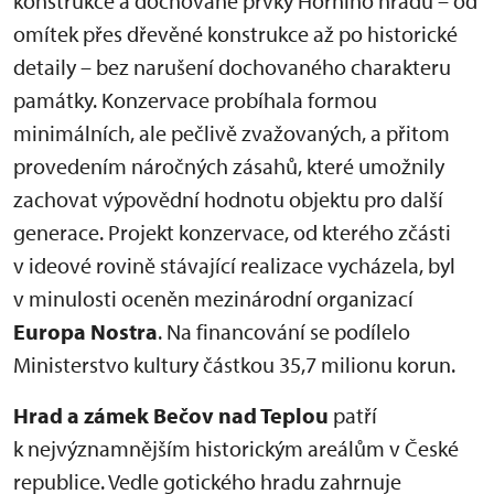
konstrukce a dochované prvky Horního hradu – od
omítek přes dřevěné konstrukce až po historické
detaily – bez narušení dochovaného charakteru
památky. Konzervace probíhala formou
minimálních, ale pečlivě zvažovaných, a přitom
provedením náročných zásahů, které umožnily
zachovat výpovědní hodnotu objektu pro další
generace. Projekt konzervace, od kterého zčásti
v ideové rovině stávající realizace vycházela, byl
v minulosti oceněn mezinárodní organizací
Europa Nostra
. Na financování se podílelo
Ministerstvo kultury částkou 35,7 milionu korun.
Hrad a zámek Bečov nad Teplou
patří
k nejvýznamnějším historickým areálům v České
republice. Vedle gotického hradu zahrnuje