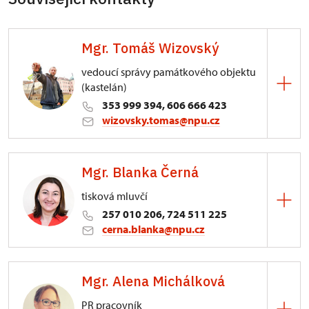
Mgr. Tomáš Wizovský
vedoucí správy památkového objektu
(kastelán)
353 999 394, 606 666 423
wizovsky.tomas@npu.cz
Zámek Bečov nad Teplou
Mgr. Blanka Černá
13/, Bečov nad Teplou 13
tisková mluvčí
257 010 206, 724 511 225
cerna.blanka@npu.cz
Generální ředitelství NPÚ
Mgr. Alena Michálková
Valdštejnské náměstí 162/3, Praha
PR pracovník