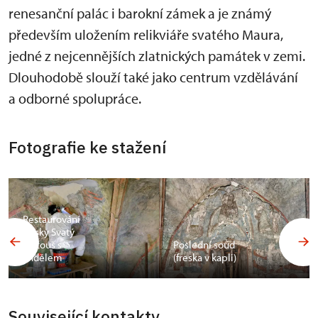
renesanční palác i barokní zámek a je známý
především uložením relikviáře svatého Maura,
jedné z nejcennějších zlatnických památek v zemi.
Dlouhodobě slouží také jako centrum vzdělávání
a odborné spolupráce.
Fotografie ke stažení
Restaurování
fresky Svatý
Matouš s
Poslední soud
andělem
(freska v kapli)
Související kontakty