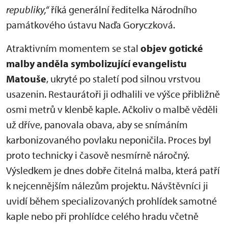
republiky,“
říká generální ředitelka Národního
památkového ústavu Naďa Goryczková.
Atraktivním momentem se stal
objev gotické
malby anděla symbolizující evangelistu
Matouše
, ukryté po staletí pod silnou vrstvou
usazenin. Restaurátoři ji odhalili ve výšce přibližně
osmi metrů v klenbě kaple. Ačkoliv o malbě věděli
už dříve, panovala obava, aby se snímáním
karbonizovaného povlaku neponičila. Proces byl
proto technicky i časově nesmírně náročný.
Výsledkem je dnes dobře čitelná malba, která patří
k nejcennějším nálezům projektu. Návštěvníci ji
uvidí během specializovaných prohlídek samotné
kaple nebo při prohlídce celého hradu včetně