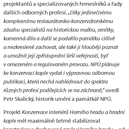
projektantů a specializovaných řemeslníků a řady
dalších odborných profesí.
„Díky jedinečnému
komplexnímu restaurátorsko-konzervátorskému
zásahu specialistů na historickou malbu, omítky,
kamenná díla a další se podařilo památku citlivě
a nezkresleně zachovat, ale také ji hlouběji poznat
a umožnit její zpřístupnění širší veřejnosti, byť
v omezeném a regulovaném provozu. NPÚ plánuje
ke konzervaci kaple vydat i výpravnou odbornou
publikaci, která nechá nahlédnout do spektra
různých profesí podílejících se na záchraně,“
uvedl
Petr Skalický, historik umění a památkář NPÚ.
Projekt
Konzervace interiérů Horního hradu a hradní
kaple
měl maximálně šetrně stabilizovat