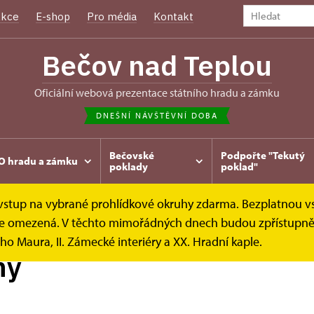
kce
E-shop
Pro média
Kontakt
Bečov nad Teplou
oficiální webová prezentace státního hradu a zámku
DNEŠNÍ NÁVŠTĚVNÍ DOBA
Bečovské
Podpořte "Tekutý
O hradu a zámku
poklady
poklad"
e vstup na vybrané prohlídkové okruhy zdarma. Bezplatnou v
íky
Prohlídkové okruhy
k je omezená. V těchto mimořádných dnech budou zpřístupněn
ho Maura, II. Zámecké interiéry a XX. Hradní kaple.
hy