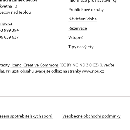
Informace pro návštěvníky
 května 13
Prohlídkové okruhy
Bečov nad Teplou
Návštěvní doba
npu.cz
Rezervace
53 999 394
06 659 637
Vstupné
Tipy na výlety
 texty
licenci Creative Commons
(CC BY-NC-ND 3.0 CZ) (Uveďte
la). Při užití obsahu uvádějte odkaz na stránky www.npu.cz
ešení spotřebitelských sporů
Všeobecné obchodní podmínky