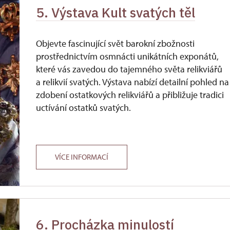
5. Výstava Kult svatých těl
Objevte fascinující svět barokní zbožnosti
prostřednictvím osmnácti unikátních exponátů,
které vás zavedou do tajemného světa relikviářů
a relikvií svatých. Výstava nabízí detailní pohled na
zdobení ostatkových relikviářů a přibližuje tradici
uctívání ostatků svatých.
VÍCE INFORMACÍ
6. Procházka minulostí