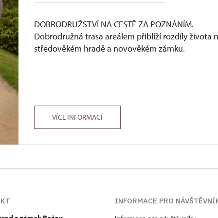
DOBRODRUŽSTVÍ NA CESTĚ ZA POZNÁNÍM.
Dobrodružná trasa areálem přiblíží rozdíly života 
středověkém hradě a novověkém zámku.
VÍCE INFORMACÍ
AKT
INFORMACE PRO NÁVŠTĚVNÍ
 hrad a zámek Bečov