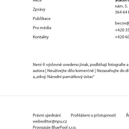
nám. 5.
Zprávy
364 64 
Publikace
becov@
Pro média
+420 3
Kontakty
+420 6
Není-li výslovně uvedeno jinak, podléhají fotografie a
autora | Neužívejte dílo komerčně | Nezasahujte do dí
a „zdroj: Národní památkový ústav“
Právní ujednání
Prohlášení o přístupnosti
Ř
webeditor@npu.cz
Provozuje BluePool s.r.o.