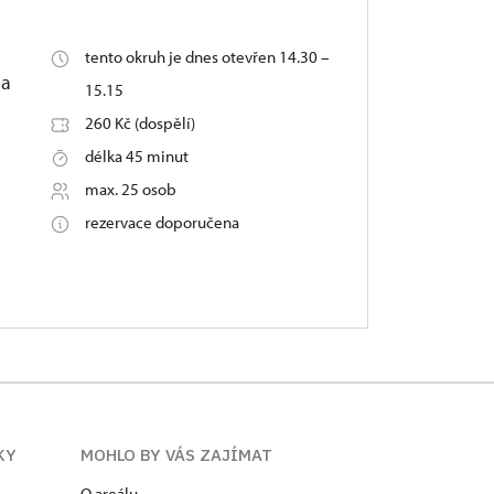
tento okruh je dnes otevřen 14.30 –
na
15.15
260 Kč (dospělí)
délka 45 minut
max. 25 osob
rezervace doporučena
KY
MOHLO BY VÁS ZAJÍMAT
O areálu