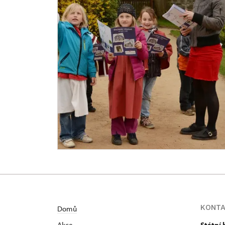
KONT
Domů
Akce
Státní