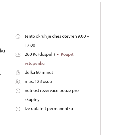
tento okruh je dnes otevřen 9.00 –
17.00
tku
260 Kč (dospělí)
Koupit
vstupenku
délka 60 minut
,
max. 128 osob
nutnost rezervace pouze pro
skupiny
lze uplatnit permanentku