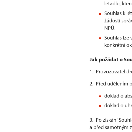
letadlo, kter
Souhlas k l
žádosti spr
NPÚ.
Souhlas lze
konkrétní ok
Jak požádat o Sou
1. Provozovatel d
2. Před udělením p
doklad o abs
doklad o uhr
3. Po získání Souh
a před samotným za