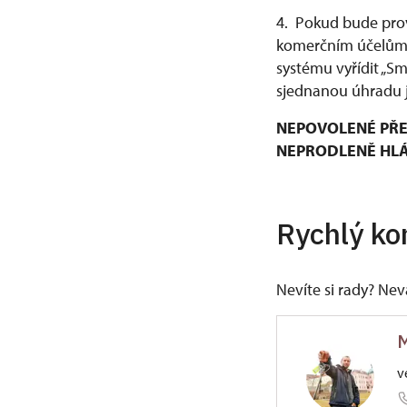
4. Pokud bude prov
komerčním účelům, 
systému vyřídit „S
sjednanou úhradu j
NEPOVOLENÉ PŘE
NEPRODLENĚ HLÁŠ
Rychlý ko
Nevíte si rady? Ne
M
v