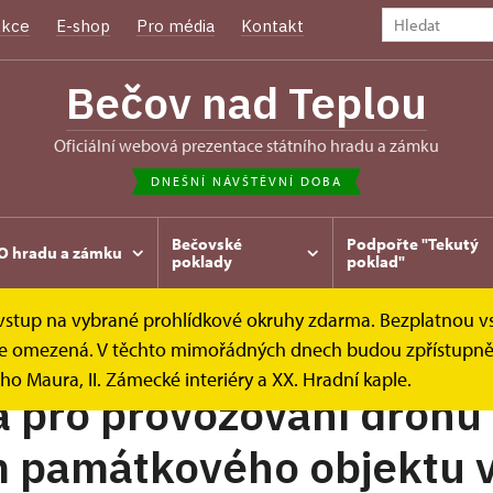
kce
E-shop
Pro média
Kontakt
Bečov nad Teplou
oficiální webová prezentace státního hradu a zámku
DNEŠNÍ NÁVŠTĚVNÍ DOBA
Bečovské
Podpořte "Tekutý
O hradu a zámku
poklady
poklad"
e vstup na vybrané prohlídkové okruhy zdarma. Bezplatnou v
íky
Drony
k je omezená. V těchto mimořádných dnech budou zpřístupněn
ho Maura, II. Zámecké interiéry a XX. Hradní kaple.
a pro provozování dronů
m památkového objektu 