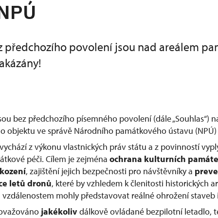
 NPÚ
z předchozího povolení jsou nad areálem p
akázány!
jsou bez předchozího písemného povolení (dále „Souhlas“) 
 objektu ve správě Národního památkového ústavu (NPÚ) 
vychází z výkonu vlastnických práv státu a z povinností vypl
átkové péči. Cílem je zejména
ochrana kulturních památ
škození
, zajištění jejich bezpečnosti pro návštěvníky a
preve
ce letů dronů
, které by vzhledem k členitosti historických
vzdálenostem mohly představovat reálné ohrožení staveb i
považováno
jakékoliv
dálkově ovládané bezpilotní letadlo, te