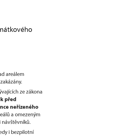
amátkového
nad areálem
zakázány.
ývajících ze zákona
ek před
nce neřízeného
 areálů a omezeným
 návštěvníků.
dy i bezpilotní