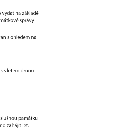
 vydat na základě
amátkové správy
ván s ohledem na
s s letem dronu.
příslušnou památku
o zahájit let.