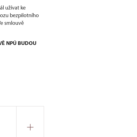
l užívat ke
vozu bezpilotního
 Ve smlouvě
VĚ NPÚ BUDOU