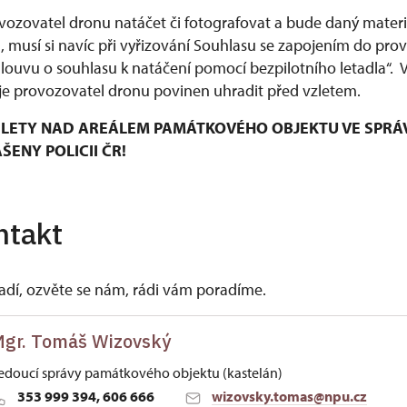
ozovatel dronu natáčet či fotografovat a bude daný materiá
musí si navíc při vyřizování Souhlasu se zapojením do pro
mlouvu o souhlasu k natáčení pomocí bezpilotního letadla“.
e provozovatel dronu povinen uhradit před vzletem.
LETY NAD AREÁLEM PAMÁTKOVÉHO OBJEKTU VE SPRÁ
ENY POLICII ČR!
ntakt
vadí, ozvěte se nám, rádi vám poradíme.
gr. Tomáš Wizovský
edoucí správy památkového objektu (kastelán)
353 999 394, 606 666
wizovsky.tomas@npu.cz