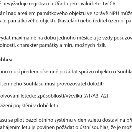
é nevyžaduje registraci u Úřadu pro civilní letectví ČR.
étání nad areálem památkového objektu ve správě NPÚ může
ávce památkového objektu (kastelán) nebo ředitel územní p
 vydat maximálně na dobu jednoho měsíce a je vždy posuzo
olnosti, charakter památky a míru možných rizik.
hlas:
ronu musí předem písemně požádat správu objektu o Souhla
ísemného Souhlasu musí provozovatel doložit:
olvování letecké způsobilosti/výcviku (A1/A3, A2)
azení pojištění v době letu
lasu se pilot bezpilotního systému v den vzletu dostaví na 
hájením letu je povinen požádat o ústní souhlas, že je možn