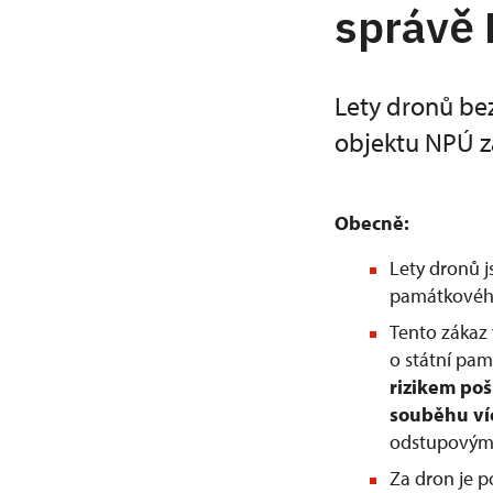
správě
Lety dronů be
objektu NPÚ z
Obecně:
Lety dronů 
památkového
Tento zákaz 
o státní pam
rizikem po
souběhu ví
odstupovým 
Za dron je 