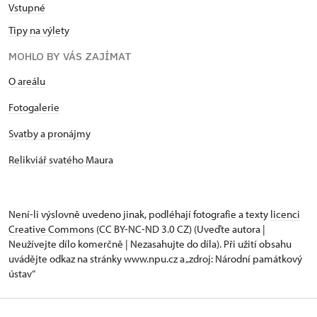
Vstupné
Tipy na výlety
MOHLO BY VÁS ZAJÍMAT
O areálu
Fotogalerie
Svatby a pronájmy
Relikviář svatého Maura
Není-li výslovně uvedeno jinak, podléhají fotografie a texty
licenci
Creative Commons
(CC BY-NC-ND 3.0 CZ) (Uveďte autora |
Neužívejte dílo komerčně | Nezasahujte do díla). Při užití obsahu
uvádějte odkaz na stránky www.npu.cz a „zdroj: Národní památkový
ústav“