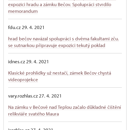
expozici hradu a zámku Bečov. Spolupráci stvrdilo
memorandum
fdu.cz 29. 4. 2021
hrad bečov navázal spolupráci s dvěma fakultami zču.
se sutnarkou připravuje expozici tekutý poklad
idnes.cz 29. 4. 2021
Klasické prohlídky už nestačí, zámek Bečov chystá
videoprojekce
vary.rozhlas.cz 27. 4. 2021
Na zámku v Bečově nad Teplou začalo důkladné čištění
relikviáře svatého Maura
irozhlas.cz 27. 4. 2021