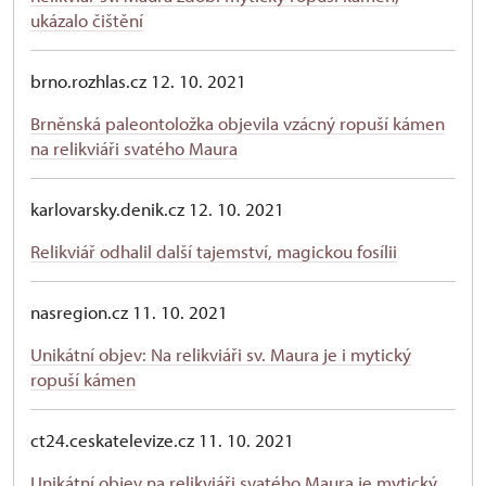
ukázalo čištění
brno.rozhlas.cz 12. 10. 2021
Brněnská paleontoložka objevila vzácný ropuší kámen
na relikviáři svatého Maura
karlovarsky.denik.cz 12. 10. 2021
Relikviář odhalil další tajemství, magickou fosílii
nasregion.cz 11. 10. 2021
Unikátní objev: Na relikviáři sv. Maura je i mytický
ropuší kámen
ct24.ceskatelevize.cz 11. 10. 2021
Unikátní objev na relikviáři svatého Maura je mytický