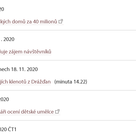
20
kých domů za 40 milionů
1. 2020
luje zájem návštěvníků
nech 18. 11. 2020
jích klenotů z Drážďan
(minuta 14.22)
2020
áři ocení dětské umělce
2020 ČT1