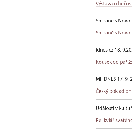
Výstava o bečovs
Snídaně s Novou
Snídaně s Novo
idnes.cz 18. 9.2
Kousek od pařížs
MF DNES 17. 9. 
Český poklad oh
Události v kultu
Relikviář svatéh