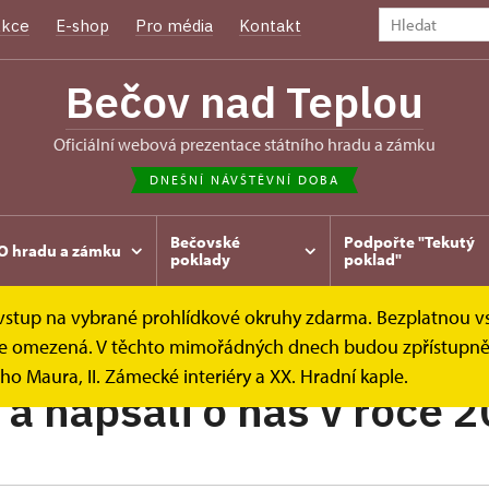
kce
E-shop
Pro média
Kontakt
Bečov nad Teplou
oficiální webová prezentace státního hradu a zámku
DNEŠNÍ NÁVŠTĚVNÍ DOBA
Bečovské
Podpořte "Tekutý
O hradu a zámku
poklady
poklad"
e vstup na vybrané prohlídkové okruhy zdarma. Bezplatnou v
diální ohlasy
2020
k je omezená. V těchto mimořádných dnech budou zpřístupněn
ho Maura, II. Zámecké interiéry a XX. Hradní kaple.
i a napsali o nás v roce 