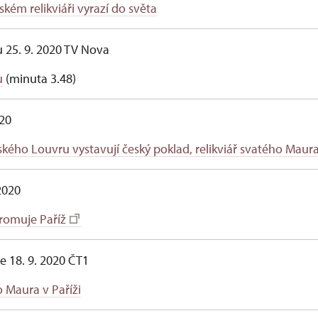
kém relikviáři vyrazí do světa
 25. 9. 2020 TV Nova
u
(minuta 3.48)
020
kého Louvru vystavují český poklad, relikviář svatého Maur
2020
romuje Paříž
ře 18. 9. 2020 ČT1
o Maura v Paříži