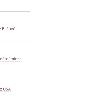
 v Bečově
amětní mince
 z USA