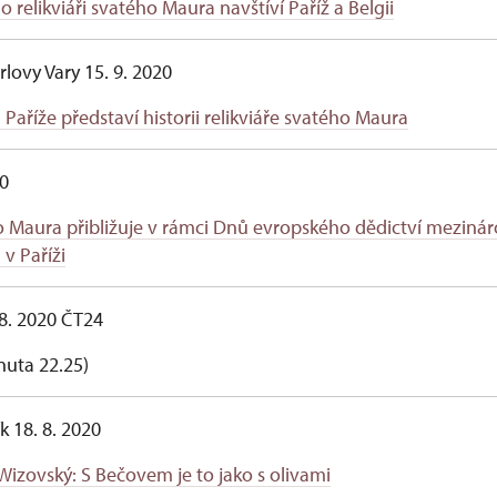
o relikviáři svatého Maura navštíví Paříž a Belgii
rlovy Vary 15. 9. 2020
 Paříže představí historii relikviáře svatého Maura
0
ho Maura přibližuje v rámci Dnů evropského dědictví mezinár
v Paříži
 8. 2020 ČT24
uta 22.25)
k 18. 8. 2020
izovský: S Bečovem je to jako s olivami