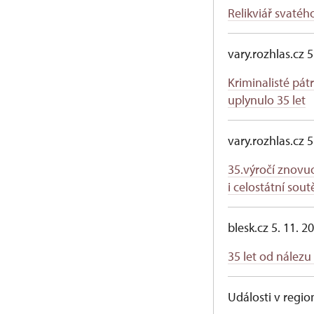
Relikviář svaté
vary.rozhlas.cz 5
Kriminalisté pátr
uplynulo 35 let
vary.rozhlas.cz 5
35.výročí znovuo
i celostátní sout
blesk.cz 5. 11. 
35 let od nálezu
Události v regio