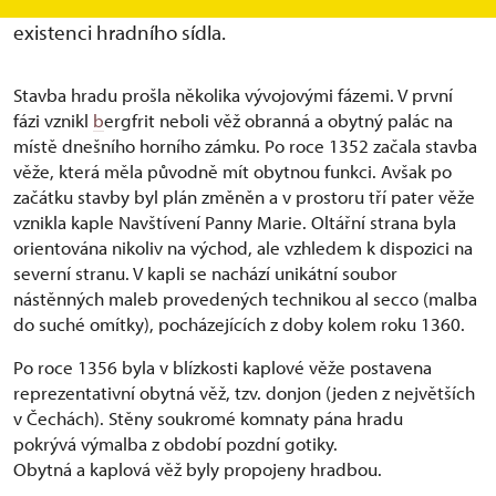
psaných z Rýzmburka, vydána listina dokládající
existenci hradního sídla.
Stavba hradu prošla několika vývojovými fázemi. V první
fázi vznikl
b
ergfrit neboli věž obranná a obytný palác na
místě dnešního horního zámku. Po roce 1352 začala stavba
věže, která měla původně mít obytnou funkci. Avšak po
začátku stavby byl plán změněn a v prostoru tří pater věže
vznikla kaple Navštívení Panny Marie. Oltářní strana byla
orientována nikoliv na východ, ale vzhledem k dispozici na
severní stranu. V kapli se nachází unikátní soubor
nástěnných maleb provedených technikou al secco (malba
do suché omítky), pocházejících z doby kolem roku 1360.
Po roce 1356 byla v blízkosti kaplové věže postavena
reprezentativní obytná věž, tzv. donjon (jeden z největších
v Čechách). Stěny soukromé komnaty pána hradu
pokrývá výmalba z období pozdní gotiky.
Obytná a kaplová věž byly propojeny hradbou.