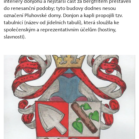
interiéry donjonu a nejstarší část za bergfritem přestavěli
do renesanční podoby; tyto budovy dodnes nesou
označení Pluhovské domy. Donjon a kapli propojili tzv.
tabulnicí (název od jídelních tabulí), která sloužila ke
společenským a reprezentativním účelům (hostiny,
slavnosti).