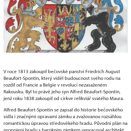
V roce 1813 zakoupil bečovské panství Friedrich August
Beaufort-Spontin, který viděl budoucnost svého rodu na
rozdíl od Francie a Belgie v revolucí nezasaženém
Rakousku. Byl to právě jeho syn Alfred Beaufort-Spontin,
jenž roku 1838 zakoupil od církve relikviář svatého Maura.
Alfred Beaufort-Spontin se zapsal do historie bečovského
sídla i značnými opravami zámku a zvažovanou rozsáhlou
romantickou úpravou středověkého hradu. Původní plán na
propojení hradu s barokním zámkem vypracoval architekt