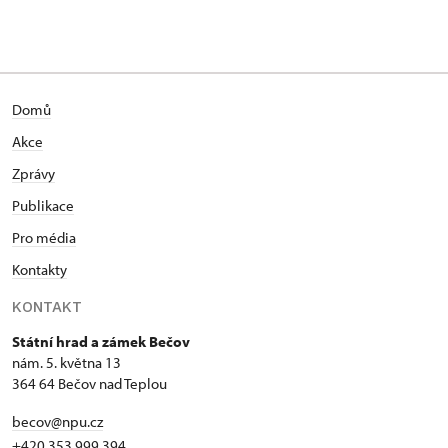
Domů
Akce
Zprávy
Publikace
Pro média
Kontakty
KONTAKT
Státní hrad a zámek Bečov
nám. 5. května 13
364 64 Bečov nad Teplou
becov@npu.cz
+420 353 999 394