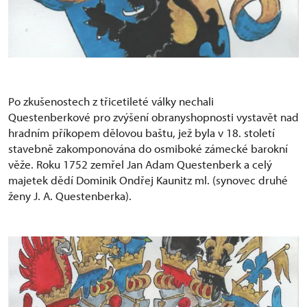
Po zkušenostech z třicetileté války nechali
Questenberkové pro zvýšení obranyshopnosti vystavět nad
hradním příkopem dělovou baštu, jež byla v 18. století
stavebně zakomponována do osmiboké zámecké barokní
věže. Roku 1752 zemřel Jan Adam Questenberk a celý
majetek dědí Dominik Ondřej Kaunitz ml. (synovec druhé
ženy J. A. Questenberka).