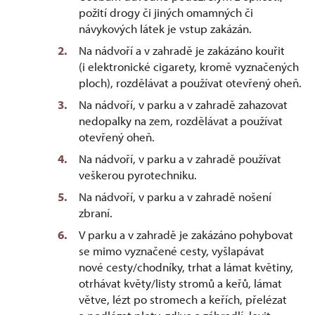
požití drogy či jiných omamných či
návykových látek je vstup zakázán.
Na nádvoří a v zahradě je zakázáno kouřit
(i elektronické cigarety, kromě vyznačených
ploch), rozdělávat a používat otevřený oheň.
Na nádvoří, v parku a v zahradě zahazovat
nedopalky na zem, rozdělávat a používat
otevřený oheň.
Na nádvoří, v parku a v zahradě používat
veškerou pyrotechniku.
Na nádvoří, v parku a v zahradě nošení
zbraní.
V parku a v zahradě je zakázáno pohybovat
se mimo vyznačené cesty, vyšlapávat
nové cesty/chodníky, trhat a lámat květiny,
otrhávat květy/listy stromů a keřů, lámat
větve, lézt po stromech a keřích, přelézat