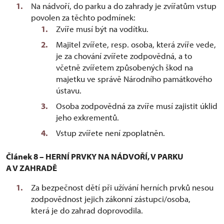
Na nádvoří, do parku a do zahrady je zvířatům vstup
povolen za těchto podmínek:
Zvíře musí být na vodítku.
Majitel zvířete, resp. osoba, která zvíře vede,
je za chování zvířete zodpovědná, a to
včetně zvířetem způsobených škod na
majetku ve správě Národního památkového
ústavu.
Osoba zodpovědná za zvíře musí zajistit úklid
jeho exkrementů.
Vstup zvířete není zpoplatněn.
Článek 8 – HERNÍ PRVKY NA NÁDVOŘÍ, V PARKU
A V ZAHRADĚ
Za bezpečnost dětí při užívání herních prvků nesou
zodpovědnost jejich zákonní zástupci/osoba,
která je do zahrad doprovodila.