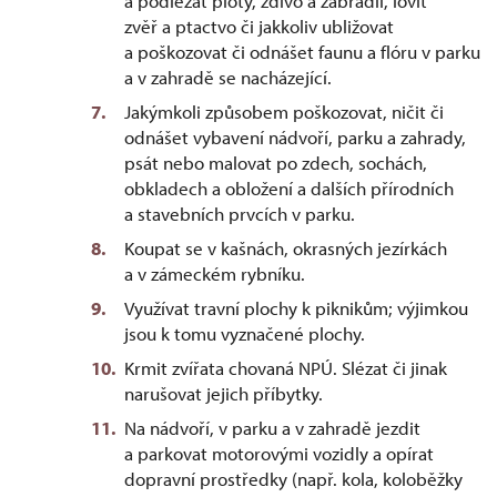
a podlézat ploty, zdivo a zábradlí, lovit
zvěř a ptactvo či jakkoliv ubližovat
a poškozovat či odnášet faunu a flóru v parku
a v zahradě se nacházející.
Jakýmkoli způsobem poškozovat, ničit či
odnášet vybavení nádvoří, parku a zahrady,
psát nebo malovat po zdech, sochách,
obkladech a obložení a dalších přírodních
a stavebních prvcích v parku.
Koupat se v kašnách, okrasných jezírkách
a v zámeckém rybníku.
Využívat travní plochy k piknikům; výjimkou
jsou k tomu vyznačené plochy.
Krmit zvířata chovaná NPÚ. Slézat či jinak
narušovat jejich příbytky.
Na nádvoří, v parku a v zahradě jezdit
a parkovat motorovými vozidly a opírat
dopravní prostředky (např. kola, koloběžky