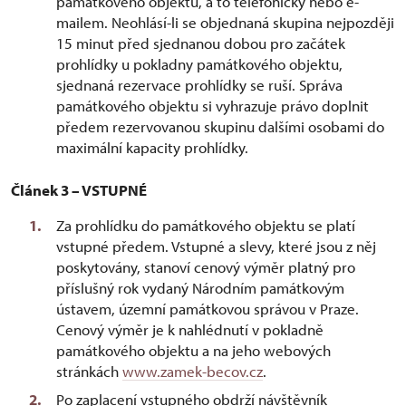
památkového objektu, a to telefonicky nebo e-
mailem. Neohlásí-li se objednaná skupina nejpozději
15 minut před sjednanou dobou pro začátek
prohlídky u pokladny památkového objektu,
sjednaná rezervace prohlídky se ruší. Správa
památkového objektu si vyhrazuje právo doplnit
předem rezervovanou skupinu dalšími osobami do
maximální kapacity prohlídky.
Článek 3 – VSTUPNÉ
Za prohlídku do památkového objektu se platí
vstupné předem. Vstupné a slevy, které jsou z něj
poskytovány, stanoví cenový výměr platný pro
příslušný rok vydaný Národním památkovým
ústavem, územní památkovou správou v Praze.
Cenový výměr je k nahlédnutí v pokladně
památkového objektu a na jeho webových
stránkách
www.zamek-becov.cz
.
Po zaplacení vstupného obdrží návštěvník