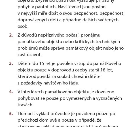
pohyb v pantoflích. Návštěvníci jsou povinni
v nejvyšší míře dbát o svou bezpečnost, bezpečnost
doprovázených dětí a případně dalších svěřených
osob.
Z důvodů nepříznivého počasí, pronájmu
památkového objektu nebo kritických technických
problémů může správa památkový objekt nebo jeho
část uzavřít.
Dětem do 15 let je povolen vstup do památkového
objektu pouze v doprovodu osoby starší 18 let,
která zodpovídá za soulad chování dítěte
s požadavky návštěvního řádu.
V interiérech památkového objektu je dovoleno
pohybovat se pouze po vymezených a vyznačených
trasách.
Tlumočit výklad průvodce je povoleno pouze po
předchozí domluvě a pouze v případě, že
cizojazyčný výklad není možné zajistit průvodcem