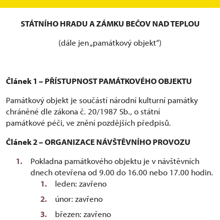
NÁVŠTĚVNÍ ŘÁD PAMÁTKOVÉHO OBJEKTU
STÁTNÍHO HRADU A ZÁMKU BEČOV NAD TEPLOU
(dále jen „památkový objekt“)
Článek 1 – PŘÍSTUPNOST PAMÁTKOVÉHO OBJEKTU
Památkový objekt je součástí národní kulturní památky
chráněné dle zákona č. 20/1987 Sb., o státní
památkové péči, ve znění pozdějších předpisů.
Článek 2 – ORGANIZACE NÁVŠTĚVNÍHO PROVOZU
Pokladna památkového objektu je v návštěvních
dnech otevřena od 9.00 do 16.00 nebo 17.00 hodin.
leden: zavřeno
únor: zavřeno
březen: zavřeno