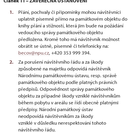
Článek 11 – ZÁVĚREČNÁ USTANOVENÍ
Přání, pochvaly či připomínky mohou návštěvníci
uplatnit písemně přímo na památkovém objektu do
knihy přání a stížností, která jim bude na požádání
vedoucího správy památkového objektu
předložena. Kromě toho má návštěvník možnost
obrátit se ústně, písemně či telefonicky na:
becov@npu.cz
, +420 353 999 394.
Za porušení návštěvního řádu a za škody
způsobené na majetku odpovídá návštěvník
Národnímu památkovému ústavu, resp. správě
památkového objektu podle platných právních
předpisů. Odpovědnost správy památkového
objektu za případné škody vzniklé návštěvníkům
během pobytu v areálu se řídí obecně platnými
předpisy. Národní památkový ústav
neodpovídá návštěvníkům za škody
vzniklé v důsledku nerespektování tohoto
návštěvního řádu.