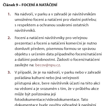
Článek 9 – FOCENÍ A NATÁČENÍ
Na nádvoří, v parku a v zahradě je návštěvníkům
umožněno focení a natáčení pro vlastní potřebu;
s respektem a ochranou soukromí ostatních
návštěvníků.
Focení a natáčení návštěvníky pro veřejnou
prezentaci a focení a natáčení komerční je nutno
domluvit předem, písemnou formou se správou
objektu s určením data případného focení/natáčení
a dalšími podrobnostmi. Žádosti o focení/natáčení
zasílejte na:
becov@npu.cz
.
V případě, že je na nádvoří, v parku nebo v zahradě
pořádána kulturní nebo jiná veřejnosti
přístupná akce, bere návštěvník účastí na této akci
na vědomí a je srozuměn s tím, že v průběhu akce
může být pořizována její
fotodokumentace/videodokumentace. Tato
dokumentace bude využita výhradně k naplnění