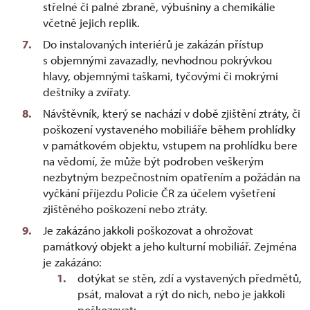
střelné či palné zbraně, výbušniny a chemikálie
včetně jejich replik.
Do instalovaných interiérů je zakázán přístup
s objemnými zavazadly, nevhodnou pokrývkou
hlavy, objemnými taškami, tyčovými či mokrými
deštníky a zvířaty.
Návštěvník, který se nachází v době zjištění ztráty, či
poškození vystaveného mobiliáře během prohlídky
v památkovém objektu, vstupem na prohlídku bere
na vědomí, že může být podroben veškerým
nezbytným bezpečnostním opatřením a požádán na
vyčkání příjezdu Policie ČR za účelem vyšetření
zjištěného poškození nebo ztráty.
Je zakázáno jakkoli poškozovat a ohrožovat
památkový objekt a jeho kulturní mobiliář. Zejména
je zakázáno:
dotýkat se stěn, zdí a vystavených předmětů,
psát, malovat a rýt do nich, nebo je jakkoli
poškozovat;