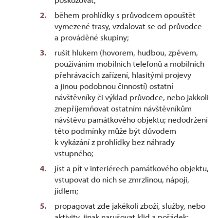
během prohlídky s průvodcem opouštět
vymezené trasy, vzdalovat se od průvodce
a prováděné skupiny;
rušit hlukem (hovorem, hudbou, zpěvem,
používáním mobilních telefonů a mobilních
přehrávacích zařízení, hlasitými projevy
a jinou podobnou činností) ostatní
návštěvníky či výklad průvodce, nebo jakkoli
znepříjemňovat ostatním návštěvníkům
návštěvu památkového objektu; nedodržení
této podmínky může být důvodem
k vykázání z prohlídky bez náhrady
vstupného;
jíst a pít v interiérech památkového objektu,
vstupovat do nich se zmrzlinou, nápoji,
jídlem;
propagovat zde jakékoli zboží, služby, nebo
aktivity, jinak narušovat klid a pořádek;