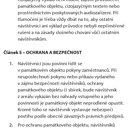
památkového objektu, cizojazyčným textem nebo
prostřednictvím poskytovaných audiozařízení. Při
tlumočení je třeba vždy dbát na to, aby ostatní
návštěvníci ani výklad průvodce nebyli nepřiměřeně
rušeni a na zásady slušného chování vůči ostatním
návštěvníkům.
Článek 5 – OCHRANA A BEZPEČNOST
Návštěvníci jsou povinni řídit se
v památkovém objektu pokyny zaměstnanců. Při
neuposlechnutí pokynu nebo příkazu vydaného
v zájmu bezpečnosti návštěvníků, ochrany
památkového objektu či sbírek, bude návštěvník
z areálu vykázán bez náhrady vstupného a jeho
povinností je památkový objekt neprodleně opustit.
Kromě toho se návštěvník vystavuje nebezpečí
postihu podle obecně závazných právních předpisů.
Pro ochranu památkového objektu, návštěvníků