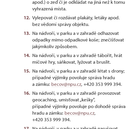
apod.) o zeď či je odkládat na jiná než k tomu
vyhrazená místa.
Vylepovat či rozdávat plakáty, letáky apod.
bez vědomí správy objektu.
Na nádvoří, v parku a v zahradě odhazovat
odpadky mimo odpadkové koše; znečišťovat
jakýmkoliv způsobem.
Na nádvoří, v parku a v zahradě tábořit, hrát
míčové hry, sáňkovat, lyžovat a bruslit.
Na nádvoří, v parku a v zahradě létat s drony;
případné výjimky povoluje správa hradu
a zámku:
becov@npu.cz
, +420 353 999 394.
Na nádvoří, v parku a v zahradě provozovat
geocaching, umisťovat „kešky“,
případné výjimky povoluje po dohodě správa
hradu a zámku:
becov@npu.cz
,
+420 353 999 394.
Na nádvoří, v parku a v zahradě narušovat