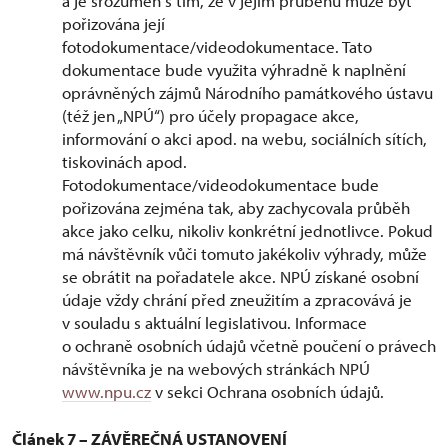
a je srozuměn s tím, že v jejím průběhu může být
pořizována její
fotodokumentace/videodokumentace. Tato
dokumentace bude využita výhradně k naplnění
oprávněných zájmů Národního památkového ústavu
(též jen „NPÚ“) pro účely propagace akce,
informování o akci apod. na webu, sociálních sítích,
tiskovinách apod.
Fotodokumentace/videodokumentace bude
pořizována zejména tak, aby zachycovala průběh
akce jako celku, nikoliv konkrétní jednotlivce. Pokud
má návštěvník vůči tomuto jakékoliv výhrady, může
se obrátit na pořadatele akce. NPÚ získané osobní
údaje vždy chrání před zneužitím a zpracovává je
v souladu s aktuální legislativou. Informace
o ochraně osobních údajů včetně poučení o právech
návštěvníka je na webových stránkách NPÚ
www.npu.cz
v sekci Ochrana osobních údajů.
Článek 7 – ZÁVĚREČNÁ USTANOVENÍ