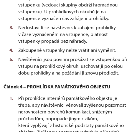
vstupenku (vedoucí skupiny obdrží hromadnou
vstupenku). U prohlídkových okruhů je na
vstupence vyznačen čas zahájení prohlídky.
Nedostaví-li se návštěvník k zahájení prohlídky
v čase vyznačeném na vstupence, platnost
vstupenky propadá bez náhrady.
Zakoupené vstupenky nelze vrátit ani vyměnit.
Návštěvníci jsou povinni prokázat se vstupenkou při
vstupu na prohlídkový okruh, uschovat ji po celou
dobu prohlídky a na požádání ji znovu předložit.
Článek 4 – PROHLÍDKA PAMÁTKOVÉHO OBJEKTU
Při prohlídce interiérů památkového objektu je
třeba, aby návštěvníci věnovali zvýšenou pozornost
nerovnostem povrchů komunikací, sníženým
průchodům, popřípadě jiným rizikům,
která vyplývají z historické podstaty památkového
objektu. Zvýšenou opatrnost vyžaduje případný