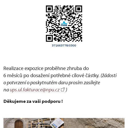
Realizace expozice proběhne zhruba do
6 měsíců po dosažení potřebné cílové částky.
(žádosti
o potvrzení o poskytnutém daru prosím zasílejte
na
ups.ul.fakturace@npu.cz
)
Děkujeme za vaši podporu !