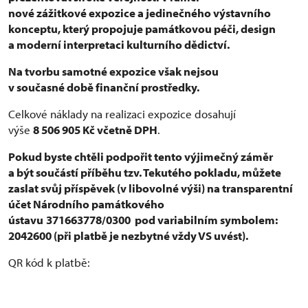
nové zážitkové
expozice a jedinečného výstavního
konceptu, který propojuje památkovou péči, design
a moderní interpretaci kulturního dědictví.
Na tvorbu samotné expozice však nejsou
v současné době finanční prostředky.
Celkové náklady na realizaci expozice dosahují
výše
8 506 905 Kč včetně DPH
.
Pokud byste chtěli podpořit tento výjimečný záměr
a být součástí příběhu tzv. Tekutého pokladu, můžete
zaslat svůj příspěvek (v libovolné výši) na transparentní
účet Národního památkového
ústavu
371663778/0300
pod variabilním symbolem:
2042600
(při platbě je nezbytné vždy VS uvést).
QR kód k platbě: