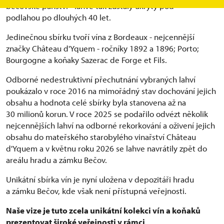
bečovské panství - lahve tak zůstaly ukryty pod
podlahou po dlouhých 40 let.
Jedinečnou sbírku tvoří vína z Bordeaux - nejcennější
značky Château d'Yquem - ročníky 1892 a 1896; Porto;
Bourgogne a koňaky Sazerac de Forge et Fils.
Odborné nedestruktivní přechutnání vybraných lahví
poukázalo v roce 2016 na mimořádný stav dochování jejich
obsahu a hodnota celé sbírky byla stanovena až na
30 milionů korun. V roce 2025 se podařilo odvézt několik
nejcennějších lahví na odborné rekorkování a oživení jejich
obsahu do mateřského starobylého vinařství Château
d'Yquem a v květnu roku 2026 se lahve navrátily zpět do
areálu hradu a zámku Bečov.
Unikátní sbírka vín je nyní uložena v depozitáři hradu
a zámku Bečov, kde však není přístupná veřejnosti.
Naše vize je tuto zcela unikátní kolekci vín a koňaků
prezentovat široké veřejnosti v rámci