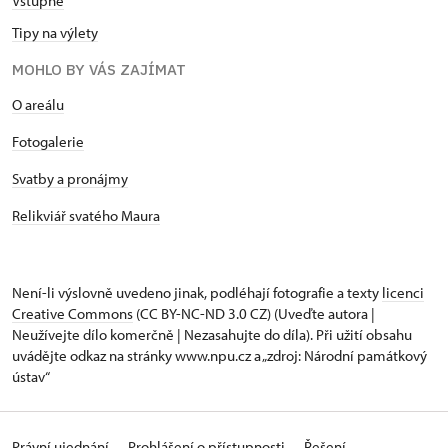
Vstupné
Tipy na výlety
MOHLO BY VÁS ZAJÍMAT
O areálu
Fotogalerie
Svatby a pronájmy
Relikviář svatého Maura
Není-li výslovně uvedeno jinak, podléhají fotografie a texty
licenci
Creative Commons
(CC BY-NC-ND 3.0 CZ) (Uveďte autora |
Neužívejte dílo komerčně | Nezasahujte do díla). Při užití obsahu
uvádějte odkaz na stránky www.npu.cz a „zdroj: Národní památkový
ústav“
Právní ujednání
Prohlášení o přístupnosti
Řešení