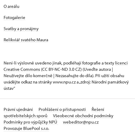
O areálu
Fotogalerie
Svatby a pronájmy
Relikviář svatého Maura
Není-li výslovně uvedeno jinak, podléhají fotografie a texty
licenci
Creative Commons
(CC BY-NC-ND 3.0 CZ) (Uveďte autora |
Neužívejte dílo komerčně | Nezasahujte do díla). Při užití obsahu
uvádějte odkaz na stránky www.npu.cz a „zdroj: Národní památkový
ústav“
Právní ujednání
Prohlášení o přístupnosti
Řešení
spotřebitelských sporů
Všeobecné obchodní podmínky
Podmínky pro výpůjčky NPÚ
webeditor@npu.cz
Provozuje BluePool s.r.o.