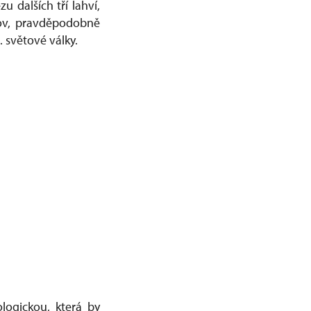
u dalších tří lahví,
čov, pravděpodobně
. světové války.
logickou, která by