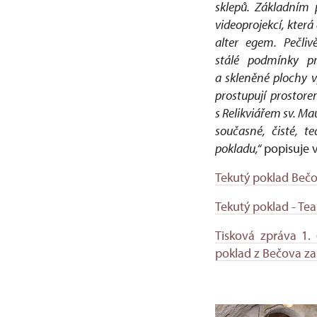
sklepů.
Základním pr
videoprojekcí, kter
alter egem. Pečliv
stálé podmínky pr
a skleněné plochy v
prostupují prostor
s Relikviářem sv. Ma
současné, čisté, t
pokladu,“
popisuje v
Tekutý poklad Bečo
Tekutý poklad - T
Tisková zpráva 1. 
poklad z Bečova za