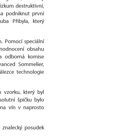
zkum destruktivní,
ma podniknut první
ba Přibyla, který
. Pomocí speciální
dnodnocení obsahu
la odborná komise
dvanced Sommelier,
álezce technologie
 vzorku, který byl
solutní špičku bylo
ina vín v naprosto
ě znalecký posudek