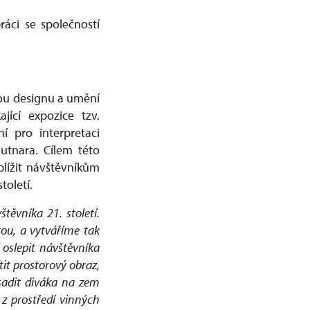
áci se společností
ou designu a umění
jící expozice tzv.
í pro interpretaci
utnara. Cílem této
blížit návštěvníkům
toletí.
štěvníka 21. století.
ou, a vytváříme tak
 oslepit návštěvníka
it prostorový obraz,
sadit diváka na zem
z prostředí vinných