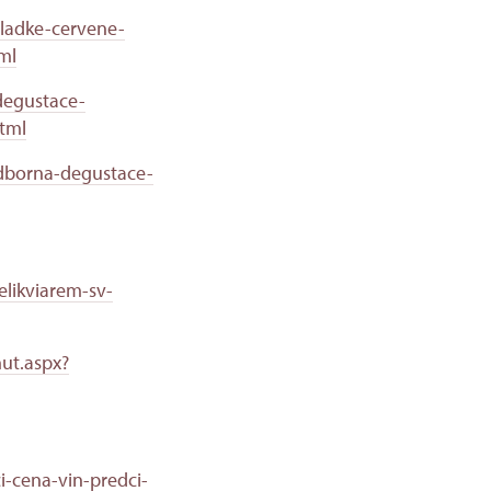
sladke-cervene-
ml
degustace-
html
odborna-degustace-
elikviarem-sv-
hut.aspx?
-cena-vin-predci-