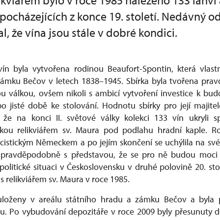
ikviářem bylo v roce 1985 nalezeno 133 lahví
pocházejících z konce 19. století. Nedávný 
, že vína jsou stále v dobré kondici.
vín byla vytvořena rodinou Beaufort-Spontin, která vlast
zámku Bečov v letech 1838–1945. Sbírka byla tvořena pr
u válkou, ovšem nikoli s ambicí vytvoření investice k bud
o jisté době ke stolování. Hodnotu sbírky pro její majite
 že na konci II. světové války kolekci 133 vín ukryli
ou relikviářem sv. Maura pod podlahu hradní kaple. R
cistickým Německem a po jejím skončení se uchýlila na své
 pravděpodobně s představou, že se pro ně budou moci 
politické situaci v Československu v druhé polovině 20. sto
s relikviářem sv. Maura v roce 1985.
uloženy v areálu státního hradu a zámku Bečov a byla 
avu. Po vybudování depozitáře v roce 2009 byly přesunuty d