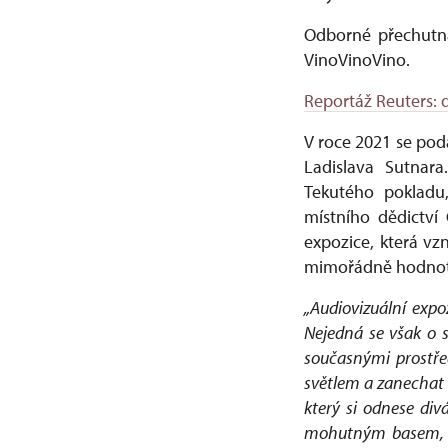
Odborné přechutná
VinoVinoVino.
Reportáž Reuters: d
V roce 2021 se pod
Ladislava Sutnara
Tekutého pokladu,
místního dědictví
expozice, která vz
mimořádně hodnotno
„Audiovizuální expoz
Nejedná se však o 
současnými prostře
světlem a zanechat 
který si odnese di
mohutným basem, ný