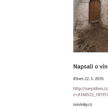
Napsali o ví
iDnes 22. 5. 2016
http://vary.idnes.
c=A160522_181917
novinky.cz