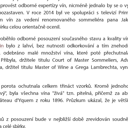
rovést odborné expertízy vín, nicméně jednalo by se o vý
pozastaven. V roce 2014 byl ve spolupráci s televizí Pri
um vín za vedení renomovaného sommeliéra pana Jaku
bírku celou orientačně ocenil.
roběhlo odborné posouzení současného stavu a kvality vín
in
bylo z lahví, bez nutnosti odkorkování a tím zneho
í, odebráno malé množství vína, které poté přechutna
Přibyla, držitele titulu Court of Master Sommeliers, A
a, držitel titulu Master of Wine a Grega Lambrechta, vyn
orota ochutnala celkem třináct vzorků. Kromě jednoho
ý", byla všechna vína "živá" tzn. pitelná, přičemž za ab
teau d'Yquem z roku 1896. Průzkum ukázal, že je větš
ků z posouzení bude v nejbližší době zrevidován soudn
 celé sbírky.