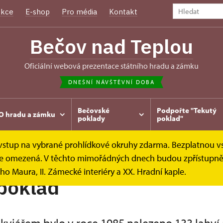
kce
E-shop
Pro média
Kontakt
Bečov nad Teplou
oficiální webová prezentace státního hradu a zámku
DNEŠNÍ NÁVŠTĚVNÍ DOBA
Bečovské
Podpořte "Tekutý
O hradu a zámku
poklady
poklad"
e vstup na vybrané prohlídkové okruhy zdarma. Bezplatnou v
ekutý poklad
k je omezená. V těchto mimořádných dnech budou zpřístupněn
ho Maura, II. Zámecké interiéry a XX. Hradní kaple.
poklad