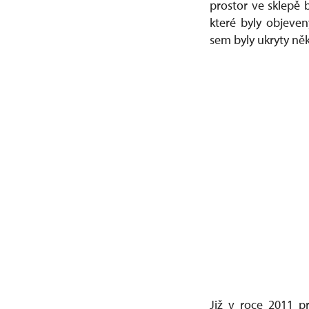
prostor ve sklepě b
které byly objeve
sem byly ukryty něk
Již v roce 2011 p