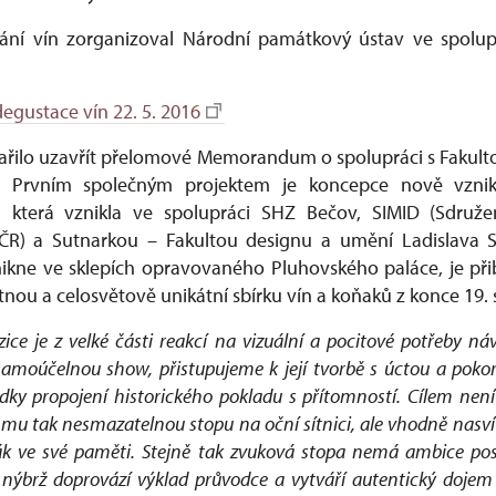
ní vín zorganizoval Národní památkový ústav ve spolupr
egustace vín 22. 5. 2016
ařilo uzavřít přelomové Memorandum o spolupráci s Fakult
. Prvním společným projektem je koncepce nově vznika
 která vznikla ve spolupráci SHZ Bečov, SIMID (Sdružen
 ČR) a Sutnarkou – Fakultou designu a umění Ladislava S
nikne ve sklepích opravovaného Pluhovského paláce, je při
u a celosvětově unikátní sbírku vín a koňaků z konce 19. s
ice je z velké části reakcí na vizuální a pocitové potřeby náv
samoúčelnou show, přistupujeme k její tvorbě s úctou a pokor
dky propojení historického pokladu s přítomností.
Cílem není
mu tak nesmazatelnou stopu na oční sítnici, ale vhodně nasvít
vák ve své paměti. Stejně tak zvuková stopa nemá ambice po
brž doprovází výklad průvodce a vytváří autentický dojem 