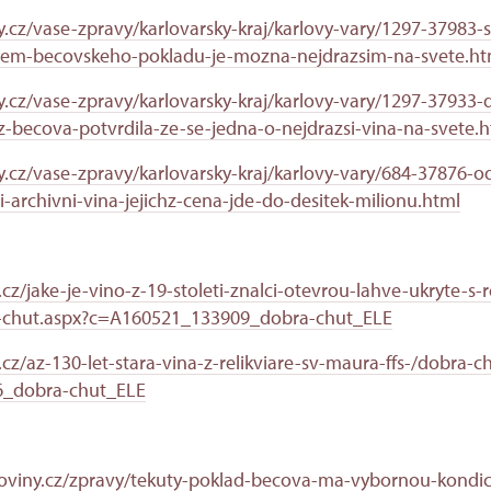
.cz/vase-zpravy/karlovarsky-kraj/karlovy-vary/1297-37983-
em-becovskeho-pokladu-je-mozna-nejdrazsim-na-svete.ht
.cz/vase-zpravy/karlovarsky-kraj/karlovy-vary/1297-37933-
-becova-potvrdila-ze-se-jedna-o-nejdrazsi-vina-na-svete.
.cz/vase-zpravy/karlovarsky-kraj/karlovy-vary/684-37876-
archivni-vina-jejichz-cena-jde-do-desitek-milionu.html
cz/jake-je-vino-z-19-stoleti-znalci-otevrou-lahve-ukryte-s-r
-chut.aspx?c=A160521_133909_dobra-chut_ELE
cz/az-130-let-stara-vina-z-relikviare-sv-maura-ffs-/dobra-c
_dobra-chut_ELE
oviny.cz/zpravy/tekuty-poklad-becova-ma-vybornou-kondici