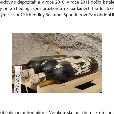
udovy s depozitáři a v roce 2010. V roce 2011 došlo k nález
ny při archeologickém průzkumu na parkánech hradu Be
ým ze sloužících rodiny Beaufort-Spontin rovněž v období II
roběhly první kontakty s Vysokou školou chemicko-techno