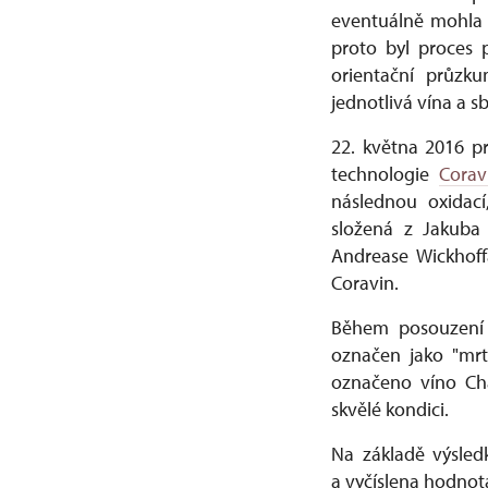
eventuálně mohla p
proto byl proces 
orientační průzk
jednotlivá vína a s
22. května 2016 p
technologie
Corav
následnou oxidac
složená z Jakuba 
Andrease Wickhoff
Coravin.
Během posouzení p
označen jako "mrtv
označeno víno Châ
skvělé kondici.
Na základě výsled
a vyčíslena hodnota