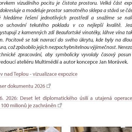
vkem vizuálního pocitu je čistota prostoru. Velká část exp
á dokresluje a modeluje prostor samotného sklepa a stává se 
ě hledáme řešení jednotlivých prostředí a snažíme se nal
o uchování tekutého pokladu v co nejlepší kvalitě. Jedn
ystupují z kamenných zdí Beaufortské vinotéky, láhve vína ta
em. Pocitově se tak navrací do svého úkrytu, kde byly na dl
ura, což způsobilo jejich nezpochybnitelnou výjimečnost. Nerezo
echnické zpracování, aby symbolicky vyvolaly časový posu
edoucí ateliéru Multimédií a autor koncepce Jan Morávek.
v nad Teplou - vizualizace expozice
easer dokumentu 2026
6. 2026: Deset let diplomatického úsilí a utajená operace
 100 milionů je zachráněn