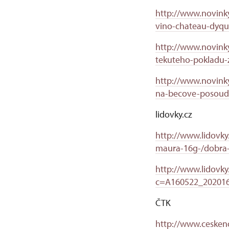
http://www.novinky
vino-chateau-dyqu
http://www.novinky
tekuteho-pokladu-z
http://www.novinky
na-becove-posoudi-
lidovky.cz
http://www.lidovky.
maura-16g-/dobra
http://www.lidovky.
c=A160522_202016
ČTK
http://www.cesken