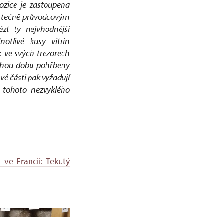
ozice je zastoupena
částečně průvodcovým
ézt ty nejvhodnější
otlivé kusy vitrín
k ve svých trezorech
ouhou dobu pohřbeny
vé části pak vyžadují
n tohoto nezvyklého
 ve Francii: Tekutý