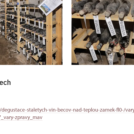
nech
cz/degustace-staletych-vin-becov-nad-teplou-zamek-fl0-/var
_vary-zpravy_mav