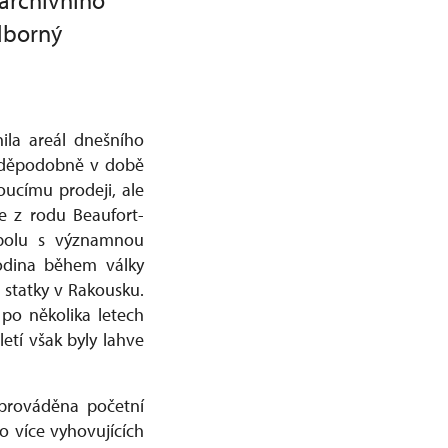
 archivního
odborný
nila areál dnešního
avděpodobně v době
oucímu prodeji, ale
le z rodu Beaufort-
 spolu s významnou
odina během války
 statky v Rakousku.
po několika letech
letí však byly lahve
prováděna početní
o více vyhovujících