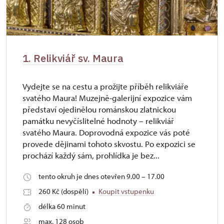
1. Relikviář sv. Maura
Vydejte se na cestu a prožijte příběh relikviáře
svatého Maura! Muzejně-galerijní expozice vám
představí ojedinělou románskou zlatnickou
památku nevyčíslitelné hodnoty – relikviář
svatého Maura. Doprovodná expozice vás poté
provede dějinami tohoto skvostu. Po expozici se
prochází každý sám, prohlídka je bez...
tento okruh je dnes otevřen 9.00 – 17.00
260 Kč (dospělí)
Koupit vstupenku
délka 60 minut
max. 128 osob