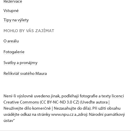
Rezervace
Vstupné
Tipy na výlety
MOHLO BY VÁS ZAJÍMAT
O areálu
Fotogalerie
Svatby a pronájmy
Relikviář svatého Maura
Není-li výslovně uvedeno jinak, podléhají fotografie a texty
licenci
Creative Commons
(CC BY-NC-ND 3.0 CZ) (Uveďte autora |
Neužívejte dílo komerčně | Nezasahujte do díla). Při užití obsahu
uvádějte odkaz na stránky www.npu.cz a „zdroj: Národní památkový
ústav“