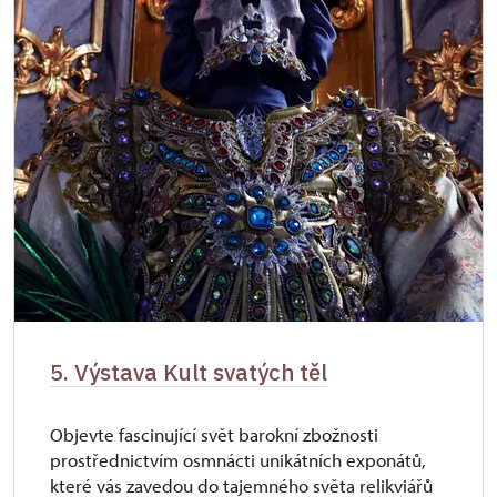
5. Výstava Kult svatých těl
Objevte fascinující svět barokní zbožnosti
prostřednictvím osmnácti unikátních exponátů,
které vás zavedou do tajemného světa relikviářů