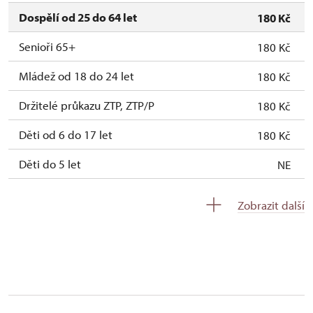
Dospělí od 25 do 64 let
180 Kč
Senioři 65+
180 Kč
Mládež od 18 do 24 let
180 Kč
Držitelé průkazu ZTP, ZTP/P
180 Kč
Děti od 6 do 17 let
180 Kč
Děti do 5 let
NE
Držitel permanentky Na památky
zdarma
Zobrazit další
Průvodce držitele průkazu ZTP/P
zdarma
Pedagogický dozor (pro školní skupiny 1
zdarma
osoba na 10 dětí)
Průvodce organizované skupiny (1 osoba
zdarma