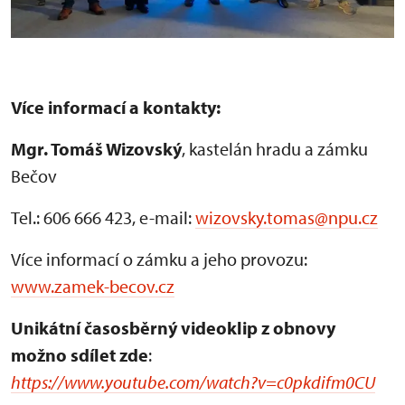
Více informací a kontakty:
Mgr. Tomáš Wizovský
, kastelán hradu a zámku
Bečov
Tel.: 606 666 423, e-mail:
wizovsky.tomas@npu.cz
Více informací o zámku a jeho provozu:
www.zamek-becov.cz
Unikátní časosběrný videoklip z obnovy
možno sdílet zde
:
https://www.youtube.com/watch?v=c0pkdifm0CU