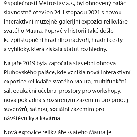
9 společnosti Metrostav a.s., byl obnovený palác
slavnostně otevřen 24. listopadu 2021 s novou
interaktivní muzejně-galerijní expozicí relikviáře
svatého Maura. Poprvé v historii také došlo
ke zpřístupnění hradního nádvoří, hradní cesty
a vyhlídky, která získala statut rozhledny.
Na jaře 2019 byla započata stavební obnova
Pluhovského paláce, kde vznikla nová interaktivní
expozice relikviáře svatého Maura, multifunkční
sál, edukační učebna, prostory pro workshopy,
nová pokladna s rozšířeným zázemím pro prodej
suvenýrů, šatnou, sociální zázemím pro
návštěvníky a kavárna.
Nová expozice relikviáře svatého Maura je