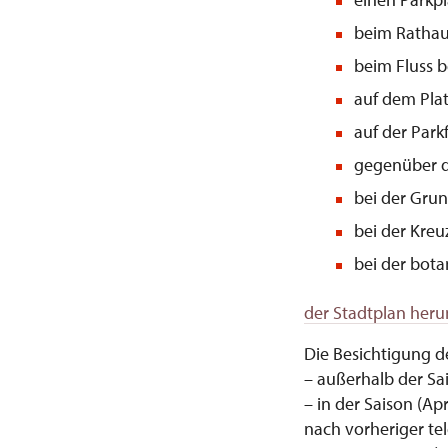
beim Rathaus
beim Fluss b
auf dem Pla
auf der Par
gegenüber de
bei der Gru
bei der Kre
bei der bota
der Stadtplan heru
Die Besichtigung d
– außerhalb der Sa
– in der Saison (Ap
nach vorheriger te