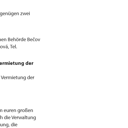
 genügen zwei
chen Behörde Bečov
vá, Tel.
Vermietung der
e Vermietung der
 am euren großen
ich die Verwaltung
sung, die