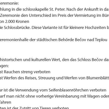
Zeremonie:
lung in die schlosskapelle St. Peter. Nach der Ankunft in das
 Zeremonie den Unterschied im Preis der Vermietung im Bür
on 2.000 Kronen
ie Schlossbrücke. Diese Variante ist für kleinere Hochzeiten 
 Zeremonienhalle der städtischen Behörde Bečov nad Teplou
 historischen und kulturellen Wert, den das Schloss Bečov dars
ngen:
ist Rauchen streng verboten
ist Werfen des Reises, Streuung und Werfen von Blumenblät
eur ist die Verwendung vom Seifenblasenröhrchen verboten
 darf man nicht ohne vorherige Vereinbarung mit Wagen ode
fahren
ten ist der Zutritt von Tieren verboten