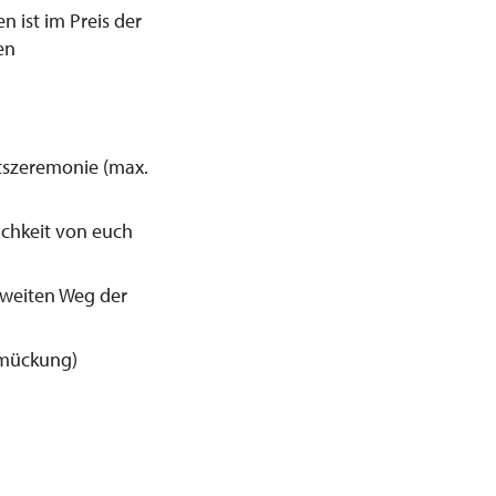
 ist im Preis der
en
tszeremonie (max.
ichkeit von euch
 zweiten Weg der
hmückung)