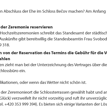
den Abschluss der Ehe im Schloss Bečov machen? Am Anfang
 der Zeremonie reservieren
 Hochzeitszeremonien schreibt das Standesamt der städtis
Auskünfte gibt bereitwillig die Standesbeamtin Frau Svobodo
9 318.
n von der Reservation des Termins die Gebühr für die 
ahlen
en zieht man bei der Unterzeichnung des Vertrages über di
hlossbüro ein.
kationen, oder wenn das Wetter nicht schön ist.
wie der Zeremonieort die Schlossterrassen gewählt habt und
 Glück) verzweifelt ihr nicht vorzeitig und ruft ihr unverzügl
el. +420 353 999 394). Es bieten sich einige Varianten der Lö