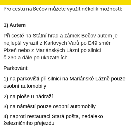
obci nad řekou Teplou asi 27 km od Karlových Varů.
Pro cestu na Bečov můžete využít několik možností:
1) Autem
Při cestě na Státní hrad a zámek Bečov autem je
nejlepší vyrazit z Karlových Varů po E49 směr
Plzeň nebo z Mariánských Lázní po silnici
č.230 a dále po ukazatelích.
Parkování:
1) na parkovišti při silnici na Mariánské Lázně pouze
osobní automobily
2) na ploše u nádraží
3) na náměstí pouze osobní automobily
4) naproti restauraci Stará pošta, nedaleko
železničního přejezdu