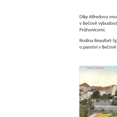
Díky Alfredovu vnu
v Bečově vybudován
Průhonicemi.
Rodina Beaufort-Sp
o panství v Bečově