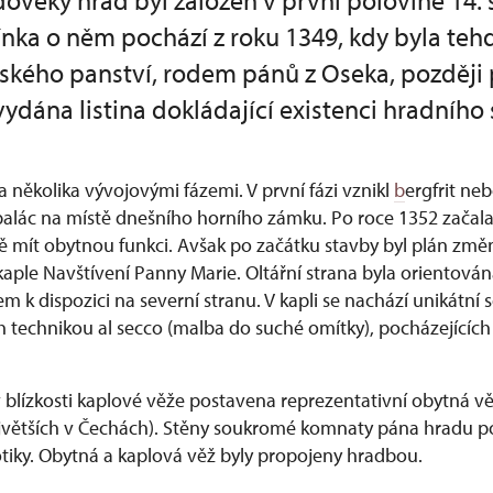
ověký hrad byl založen v první polovině 14. s
nka o něm pochází z roku 1349, kdy byla teh
vského panství, rodem pánů z Oseka, později
ydána listina dokládající existenci hradního 
 několika vývojovými fázemi. V první fázi vznikl
b
ergfrit neb
alác na místě dnešního horního zámku. Po roce 1352 začala
 mít obytnou funkci. Avšak po začátku stavby byl plán změn
kaple Navštívení Panny Marie. Oltářní strana byla orientován
m k dispozici na severní stranu. V kapli se nachází unikátn
technikou al secco (malba do suché omítky), pocházejících
 blízkosti kaplové věže postavena reprezentativní obytná věž
ejvětších v Čechách). Stěny soukromé komnaty pána hradu 
tiky. Obytná a kaplová věž byly propojeny hradbou.