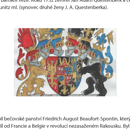
nitz ml. (synovec druhé ženy J. A. Questenberka).
il bečovské panství Friedrich August Beaufort-Spontin, kter
íl od Francie a Belgie v revolucí nezasaženém Rakousku. Byl