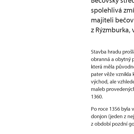
Bečovský střed
spolehlivá zmí
majiteli bečo
z Rýzmburka, v
Stavba hradu prošla
obranná a obytný p
která měla původně
pater věže vznikla 
východ, ale vzhlede
maleb provedených 
1360.
Po roce 1356 byla v
donjon (jeden z n
z období pozdní go