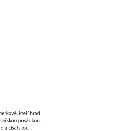
berkové, kteří hrad
císařskou posádkou,
d a císařskou