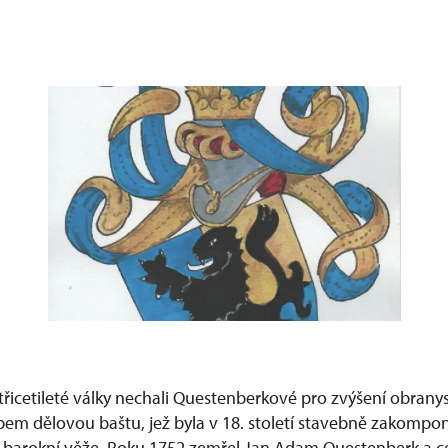
třicetileté války nechali Questenberkové pro zvýšení obrany
em dělovou baštu, jež byla v 18. století stavebně zakomp
barokní věže. Roku 1752 zemřel Jan Adam Questenberk a ce