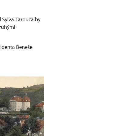
 Sylva-Tarouca byl
druhými
zidenta Beneše