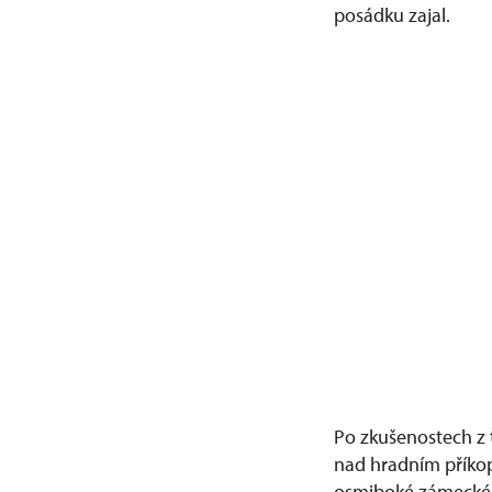
posádku zajal.
Po zkušenostech z 
nad hradním příkop
osmiboké zámecké 