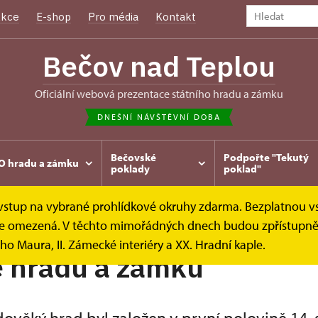
kce
E-shop
Pro média
Kontakt
Bečov nad Teplou
oficiální webová prezentace státního hradu a zámku
DNEŠNÍ NÁVŠTĚVNÍ DOBA
Bečovské
Podpořte "Tekutý
O hradu a zámku
poklady
poklad"
e vstup na vybrané prohlídkové okruhy zdarma. Bezplatnou v
storie
k je omezená. V těchto mimořádných dnech budou zpřístupněn
ho Maura, II. Zámecké interiéry a XX. Hradní kaple.
e hradu a zámku