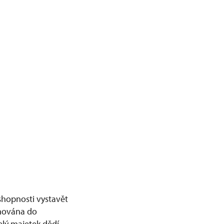
shopnosti vystavět
onována do
lý majetek dědí