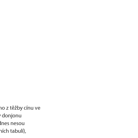
ho z těžby cínu ve
ry donjonu
odnes nesou
ích tabulí),