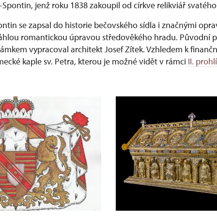
-Spontin, jenž roku 1838 zakoupil od církve relikviář svatéh
ontin se zapsal do historie bečovského sídla i značnými op
áhlou romantickou úpravou středověkého hradu. Původní p
ámkem vypracoval architekt Josef Zítek. Vzhledem k finančn
ecké kaple sv. Petra, kterou je možné vidět v rámci
II. pro