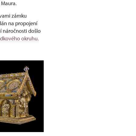
o Maura.
ravami zámku
lán na propojení
í náročnosti došlo
hlídkového okruhu.