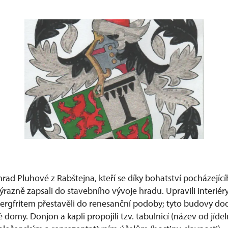
 hrad Pluhové z Rabštejna, kteří se díky bohatství pocházející
ýrazně zapsali do stavebního vývoje hradu. Upravili interié
a bergfritem přestavěli do renesanční podoby; tyto budovy d
domy. Donjon a kapli propojili tzv. tabulnicí (název od jídeln