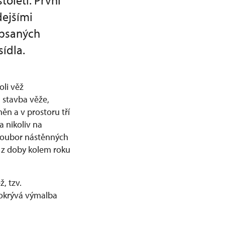
toletí. První
dejšími
 psaných
sídla.
oli věž
 stavba věže,
ěn a v prostoru tří
a nikoliv na
í soubor nástěnných
 z doby kolem roku
, tzv.
pokrývá výmalba