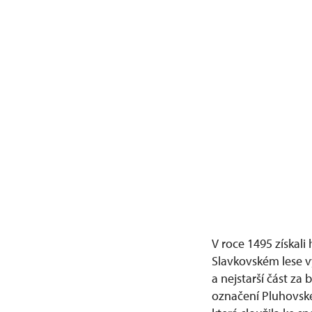
V roce 1495 získali
Slavkovském lese v
a nejstarší část z
označení Pluhovské 