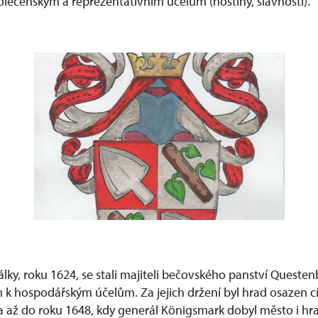
polečenským a reprezentativním účelům (hostiny, slavnosti).
álky, roku 1624, se stali majiteli bečovského panství Questen
m k hospodářským účelům. Za jejich držení byl hrad osazen 
la až do roku 1648, kdy generál Königsmark dobyl město i hra