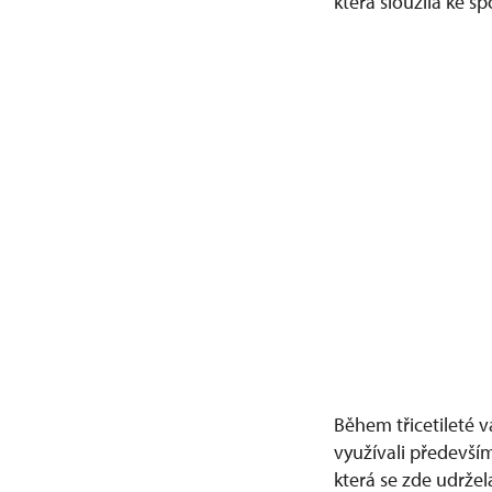
která sloužila ke s
Během třicetileté v
využívali předevší
která se zde udrže