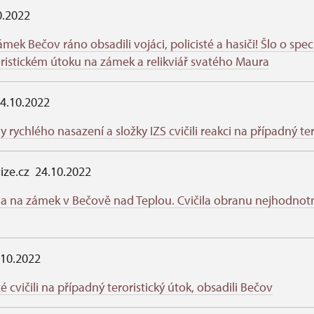
0.2022
ámek Bečov ráno obsadili vojáci, policisté a hasiči! Šlo o spec
oristickém útoku na zámek a relikviář svatého Maura
4.10.2022
dy rychlého nasazení a složky IZS cvičili reakci na případný te
vize.cz 24.10.2022
a na zámek v Bečově nad Teplou. Cvičila obranu nejhodnotn
.10.2022
té cvičili na případný teroristický útok, obsadili Bečov