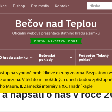
kce
E-shop
Pro média
Kontakt
Bečov nad Teplou
oficiální webová prezentace státního hradu a zámku
DNEŠNÍ NÁVŠTĚVNÍ DOBA
Bečovské
Podpořte "Tekutý
O hradu a zámku
poklady
poklad"
e vstup na vybrané prohlídkové okruhy zdarma. Bezplatnou v
diální ohlasy
2022
k je omezená. V těchto mimořádných dnech budou zpřístupněn
ho Maura, II. Zámecké interiéry a XX. Hradní kaple.
i a napsali o nás v roce 