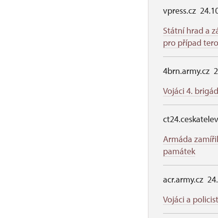
vpress.cz 24.1
Státní hrad a z
pro případ ter
4brn.army.cz 2
Vojáci 4. brigá
ct24.ceskatele
Armáda zamířil
památek
acr.army.cz 24
Vojáci a policis