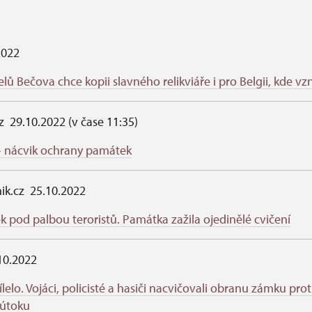
2022
ů Bečova chce kopii slavného relikviáře i pro Belgii, kde vzn
z 29.10.2022 (v čase 11:35)
- nácvik ochrany památek
nik.cz 25.10.2022
 pod palbou teroristů. Památka zažila ojedinělé cvičení
.10.2022
ílelo. Vojáci, policisté a hasiči nacvičovali obranu zámku prot
 útoku