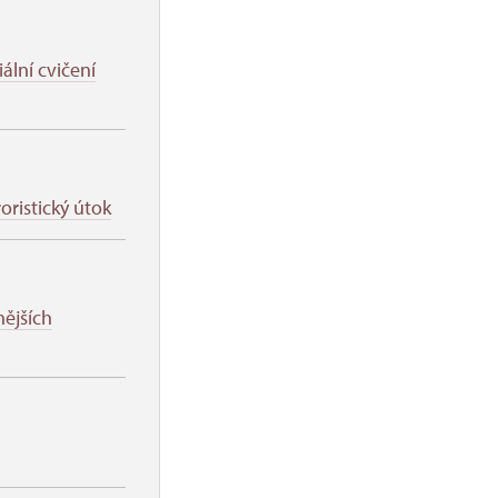
iální cvičení
roristický útok
ějších