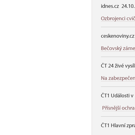
idnes.cz 24.10
Ozbrojenci cvič
ceskenoviny.cz
Bečovský zámek 
ČT 24 živé vysí
Na zabezpečení 
ČT1 Události v 
Přísnější och
ČT1 Hlavní zprá