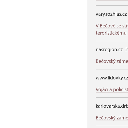
vary.rozhlas.c
V Bečově se stř
teroristickému
nasregion.cz 2
Bečovský zámek 
www.lidovky.c
Vojáci a polici
karlovarska.dr
Bečovský zámek 