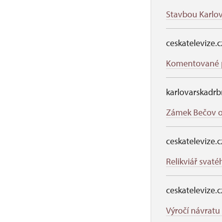
Stavbou Karlov
ceskatelevize.c
Komentované pr
karlovarskadrb
Zámek Bečov os
ceskatelevize.c
Relikviář svat
ceskatelevize.c
Výročí návratu