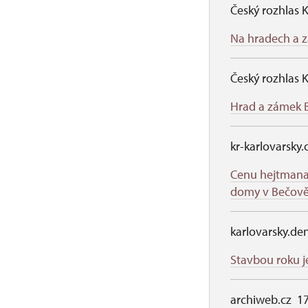
Český rozhlas K
Na hradech a zá
Český rozhlas K
Hrad a zámek B
kr-karlovarsky
Cenu hejtmana 
domy v Bečov
karlovarsky.den
Stavbou roku j
archiweb.cz 17