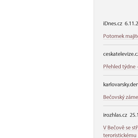
iDnes.cz 6.11.
Potomek majitel
ceskatelevize.c
Přehled týdne 
karlovarsky.de
Bečovský zámek
irozhlas.cz 25
V Bečově se stř
teroristickému