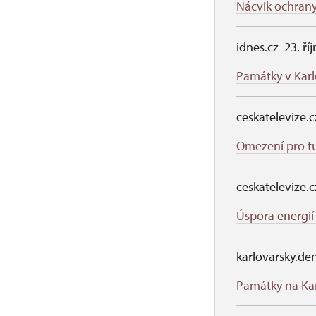
Nácvik ochran
idnes.cz 23. ří
Památky v Karl
ceskatelevize.c
Omezení pro tu
ceskatelevize.c
Úspora energií
karlovarsky.den
Památky na Kar