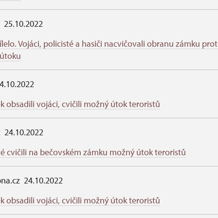
z 25.10.2022
ílelo. Vojáci, policisté a hasiči nacvičovali obranu zámku prot
 útoku
4.10.2022
obsadili vojáci, cvičili možný útok teroristů
z 24.10.2022
sté cvičili na bečovském zámku možný útok teroristů
bna.cz 24.10.2022
obsadili vojáci, cvičili možný útok teroristů