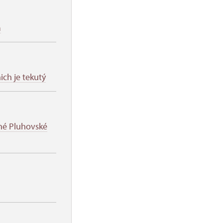
a
ich je tekutý
ané Pluhovské