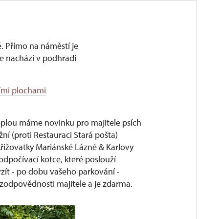
ě. Přímo na náměstí je
se nachází v podhradí
ími plochami
kotce pro psy
plou máme novinku pro majitele psích
ní (proti Restauraci Stará pošta)
řižovatky Mariánské Lázně & Karlovy
odpočívací kotce, které poslouží
zít - po dobu vašeho parkování -
í zodpovědnosti majitele a je zdarma.