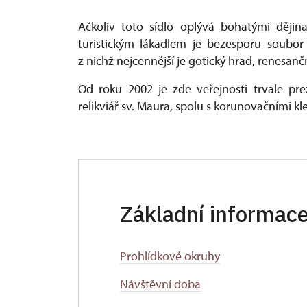
Ačkoliv toto sídlo oplývá bohatými dějin
turistickým lákadlem je bezesporu soubor 
z nichž nejcennější je gotický hrad, renesanč
Od roku 2002 je zde veřejnosti trvale p
relikviář sv. Maura, spolu s korunovačními k
Základní informac
Prohlídkové okruhy
Návštěvní doba