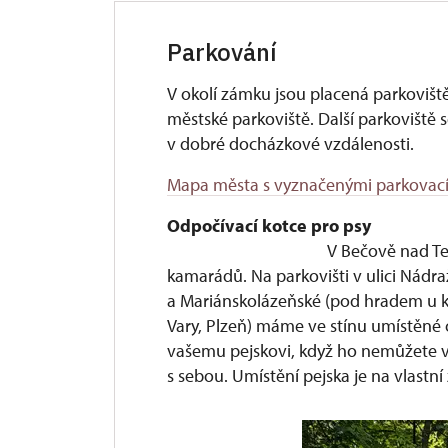
Parkování
V okolí zámku jsou placená parkovišt
městské parkoviště. Další parkoviště 
v dobré docházkové vzdálenosti.
Mapa města s vyznačenými parkovac
Odpočívací 
V Bečově nad Te
kamarádů. Na parkovišti v ulici Nádraž
a Mariánskolázeňské (pod hradem u k
Vary, Plzeň) máme ve stínu umístěné 
vašemu pejskovi, když ho nemůžete v
s sebou. Umístění pejska je na vlastn