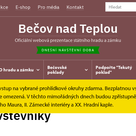
kce
E-shop
Pro média
Kontakt
Bečov nad Teplou
oficiální webová prezentace státního hradu a zámku
DNEŠNÍ NÁVŠTĚVNÍ DOBA
Bečovské
Podpořte "Tekutý
O hradu a zámku
poklady
poklad"
e vstup na vybrané prohlídkové okruhy zdarma. Bezplatnou v
íky
k je omezená. V těchto mimořádných dnech budou zpřístupněn
ho Maura, II. Zámecké interiéry a XX. Hradní kaple.
vštěvníky