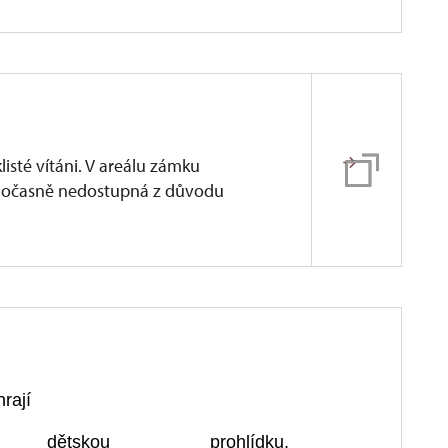
isté vítáni. V areálu zámku
očasně nedostupná z důvodu
hrají
 dětskou prohlídku
,