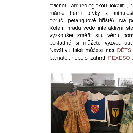
cvičnou archeologickou lokalitu,
máme herní prvky z minulost
obruč, p
etanquové hřiště). Na 
Kolem hradu vede interaktivní st
vyzkoušet změřit sílu větru pom
pokladně si můžete vyzvednout 
Navštívit také můžete náš
DĚTS
památek nebo si zahrát
PEXESO č