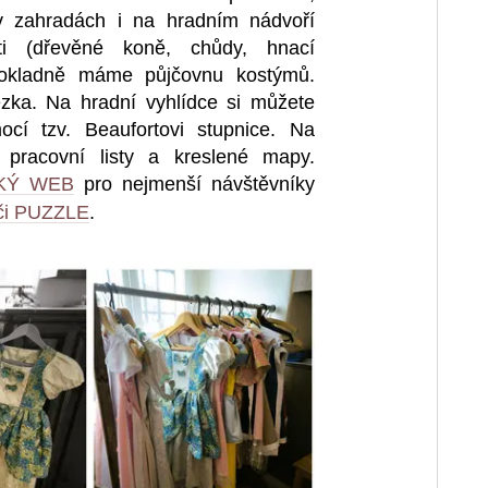
 v zahradách i na hradním nádvoří
i (dřevěné koně, chůdy, hnací
pokladně máme půjčovnu kostýmů.
ezka. Na hradní vyhlídce si můžete
ocí tzv. Beaufortovi stupnice. Na
pracovní listy a kreslené mapy.
KÝ WEB
pro nejmenší návštěvníky
i PUZZLE
.