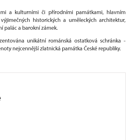
ami a kulturními či přírodními památkami, hlavním
výjimečných historických a uměleckých architektur,
ní palác a barokní zámek.
rezentována unikátní románská ostatková schránka
–
lenoty nejcennější zlatnická památka České republiky.
e