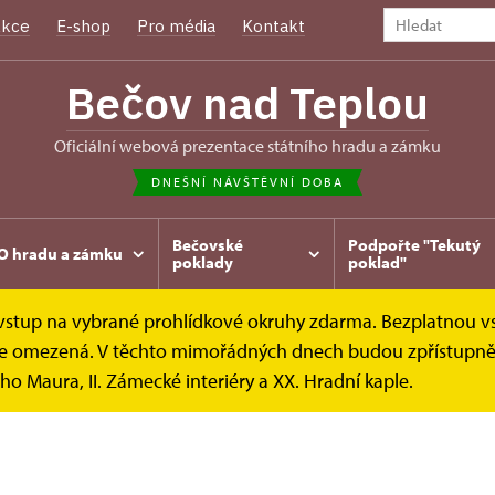
kce
E-shop
Pro média
Kontakt
Bečov nad Teplou
oficiální webová prezentace státního hradu a zámku
DNEŠNÍ NÁVŠTĚVNÍ DOBA
Bečovské
Podpořte "Tekutý
O hradu a zámku
poklady
poklad"
e vstup na vybrané prohlídkové okruhy zdarma. Bezplatnou v
diální ohlasy
Fotogalerie
k je omezená. V těchto mimořádných dnech budou zpřístupněn
ho Maura, II. Zámecké interiéry a XX. Hradní kaple.