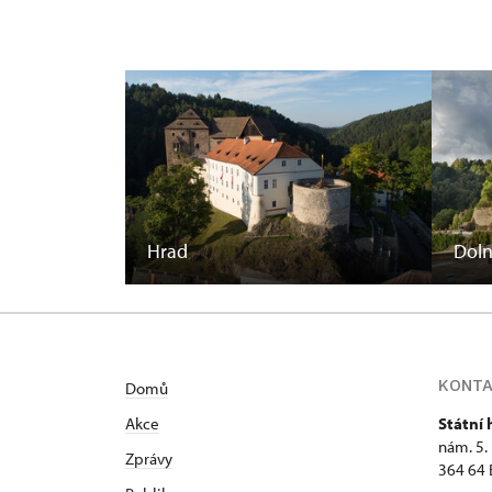
Hrad
Doln
KONT
Domů
Akce
Státní
nám. 5.
Zprávy
364 64 