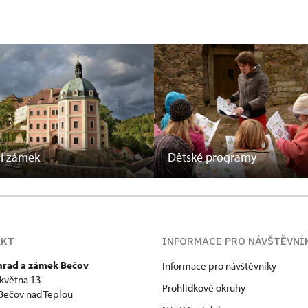
í zámek
Dětské programy
AKT
INFORMACE PRO NÁVŠTĚVNÍ
 hrad a zámek Bečov
Informace pro návštěvníky
 května 13
Prohlídkové okruhy
Bečov nad Teplou