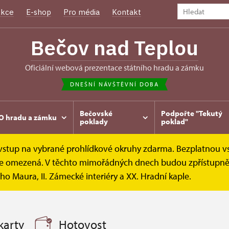
kce
E-shop
Pro média
Kontakt
Bečov nad Teplou
oficiální webová prezentace státního hradu a zámku
DNEŠNÍ NÁVŠTĚVNÍ DOBA
Bečovské
Podpořte "Tekutý
O hradu a zámku
poklady
poklad"
e vstup na vybrané prohlídkové okruhy zdarma. Bezplatnou v
íky
Vstupné
k je omezená. V těchto mimořádných dnech budou zpřístupněn
ho Maura, II. Zámecké interiéry a XX. Hradní kaple.
karty
Hotovost