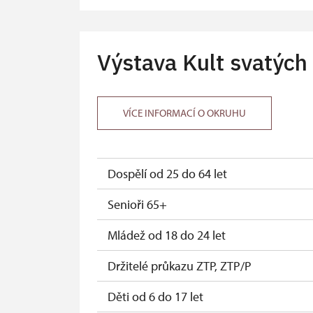
Průvodce organizované skupiny (1 oso
Karta zaměstnance PO MK ČR s QR kóde
Výstava Kult svatých 
Průkaz ICOMOS (pouze držitel)
Celoroční volné vstupenky vydané NPÚ (
VÍCE INFORMACÍ O OKRUHU
Jednorázové vstupenky vydané NPÚ (po
Průkaz zaměstnance NPÚ (+ až 3 rodinní
Dospělí od 25 do 64 let
Průkaz Náš člověk (pouze držitel)
Senioři 65+
Mládež od 18 do 24 let
Držitelé průkazu ZTP, ZTP/P
Děti od 6 do 17 let