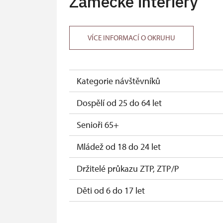
Zámecké interiéry
Průkaz Náš člověk (pouze držitel)
VÍCE INFORMACÍ O OKRUHU
Kategorie návštěvníků
Dospělí od 25 do 64 let
Senioři 65+
Mládež od 18 do 24 let
Držitelé průkazu ZTP, ZTP/P
Děti od 6 do 17 let
Děti do 5 let