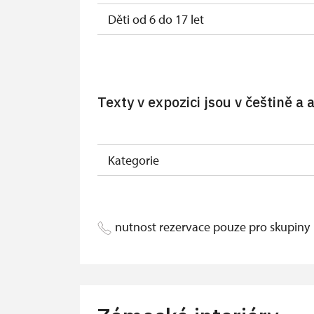
Děti od 6 do 17 let
Děti do 5 let
Průvodce držitele průkazu ZTP/P
Texty v expozici jsou v češtině a
Pedagogický dozor (pro školní skupiny 
Průvodce organizované skupiny (pro s
Kategorie
Karta zaměstnance PO MK ČR s QR kóde
Průkaz ICOMOS (pouze držitel)
nutnost rezervace pouze pro skupiny
Celoroční volné vstupenky vydané NPÚ (
Jednorázové vstupenky vydané NPÚ (po
Průkaz zaměstnance NPÚ (+ až 3 rodinní