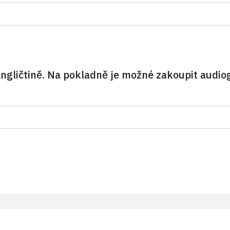
 angličtině. Na pokladně je možné zakoupit audio
1 osoba na 10 dětí)
kupinu 1 osoba 15 osob)
m MK ČR (pouze držitel)
držitel a 1 osoba)
uze držitel)
 příslušníci)