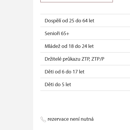
Jednorázové vstupenky vydané NPÚ (po
Průkaz zaměstnance NPÚ (+ až 3 rodinní
Dospělí od 25 do 64 let
Průkaz Náš člověk (pouze držitel)
Senioři 65+
Mládež od 18 do 24 let
Držitelé průkazu ZTP, ZTP/P
Děti od 6 do 17 let
Děti do 5 let
Držitel permanentky Na památky
Průvodce držitele průkazu ZTP/P
rezervace není nutná
Pedagogický dozor (pro školní skupiny 