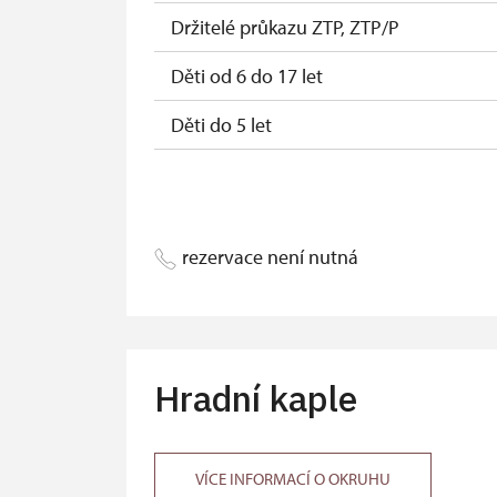
Držitelé průkazu ZTP, ZTP/P
Děti od 6 do 17 let
Děti do 5 let
Držitel permanentky Na památky
Průvodce držitele průkazu ZTP/P
rezervace není nutná
Pedagogický dozor (pro školní skupiny 
Průvodce organizované skupiny (1 oso
Karta zaměstnance PO MK ČR s QR kóde
Hradní kaple
Průkaz ICOMOS (pouze držitel)
Celoroční volné vstupenky vydané NPÚ (
VÍCE INFORMACÍ O OKRUHU