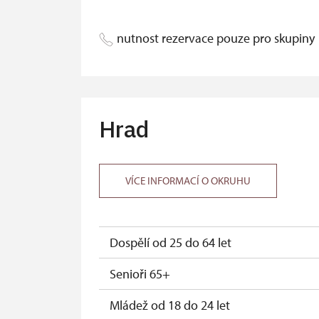
Průvodce držitele průkazu ZTP/P
nutnost rezervace pouze pro skupiny
Pedagogický dozor (pro školní skupiny 
Průvodce organizované skupiny (pro s
Karta zaměstnance PO MK ČR s QR kóde
Hrad
Průkaz ICOMOS (pouze držitel)
Celoroční volné vstupenky vydané NPÚ (
VÍCE INFORMACÍ O OKRUHU
Jednorázové vstupenky vydané NPÚ (po
Průkaz zaměstnance NPÚ (+ až 3 rodinní
Dospělí od 25 do 64 let
Průkaz Náš člověk (pouze držitel)
Senioři 65+
Mládež od 18 do 24 let