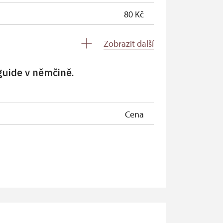
80 Kč
zdarma
Zobrazit další
zdarma
guide v němčině.
zdarma
zdarma
Cena
zdarma
zdarma
zdarma
zdarma
zdarma