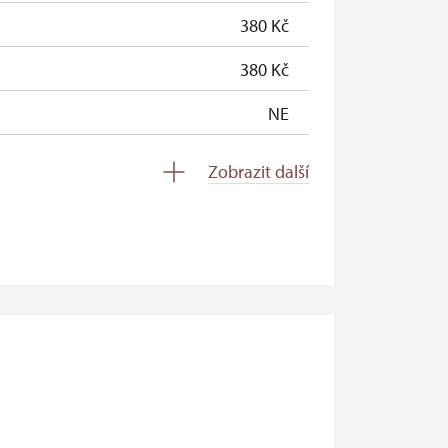
380 Kč
380 Kč
NE
zdarma
Zobrazit další
zdarma
zdarma
zdarma
neposkytuje se
neposkytuje se
zdarma