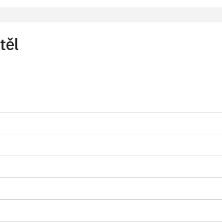
ba na 15 osob)
m MK ČR (pouze držitel)
těl
držitel a 1 osoba)
uze držitel)
 příslušníci)