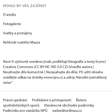
MOHLO BY VÁS ZAJÍMAT
O areálu
Fotogalerie
Svatby a pronájmy
Relikviář svatého Maura
Není-li výslovně uvedeno jinak, podléhají fotografie a texty
licenci
Creative Commons
(CC BY-NC-ND 3.0 CZ) (Uveďte autora |
Neužívejte dílo komerčně | Nezasahujte do díla). Při užití obsahu
uvádějte odkaz na stránky www.npu.cz a „zdroj: Národní památkový
ústav“
Právní ujednání
Prohlášení o přístupnosti
Řešení
spotřebitelských sporů
Všeobecné obchodní podmínky
Podmínky pro výpůjčky NPÚ
webeditor@npu.cz