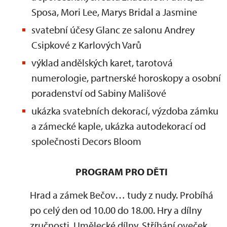
Sposa, Mori Lee, Marys Bridal a Jasmine
svatební účesy Glanc ze salonu Andrey
Csipkové z Karlových Varů
výklad andělských karet, tarotová
numerologie, partnerské horoskopy a osobní
poradenství od Sabiny Mališové
ukázka svatebních dekorací, výzdoba zámku
a zámecké kaple, ukázka autodekorací od
společnosti Decors Bloom
PROGRAM PRO DĚTI
Hrad a zámek Bečov… tudy z nudy. Probíhá
po celý den od 10.00 do 18.00. Hry a dílny
zručnosti. Umělecké dílny. Stříhání oveček.